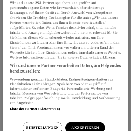
Wir und unsere
293
-Partner speichern und greifen auf
personenbezogene Daten wie Browserdaten oder eindeutige
Kennungen auf Ihrem Gerät zu. Durch Auswahl von Akzeptieren
aktivieren Sie Tracking-Technologien für die unter „Wir und unsere
Partner verarbeiten Daten, um Ihnen Dienste bereitzustellen“
aufgeführten Zwecke. Wenn Tracker deaktiviert sind, sind manche
Inhalte und Anzeigen möglicherweise nicht mehr so relevant für Sie.
Sie können dieses Menü jederzeit wieder aufrufen, um Ihre
Einstellungen zu ändern oder Ihre Einwilligung zu widerrufen, indem
Rechtsratgeber
Sie auf den Link Voreinstellungen verwalten am unteren Rand der
Checkliste
Webseite klicken. Ihre Einstellungen gelten innerhalb unseres Website.
Vertragliche Regelungen und Vorsorge im
Weitere Informationen finden Sie in unserer Datenschutzerklärung.
Konkubinat
Wir und unsere Partner verarbeiten Daten, um Folgendes
bereitzustellen:
Hier finden Sie eine Checkliste, was Konkubinatspaare
Verwendung genauer Standortdaten. Endgeräteeigenschaften zur
diskutieren und regeln sollten.
Identifikation aktiv abfragen. Speichern von oder Zugriff auf
Informationen auf einem Endgerät. Personalisierte Werbung und
Inhalte, Messung von Werbeleistung und der Performance von
Rechtsratgeber
Inhalten, Zielgruppenforschung sowie Entwicklung und Verbesserung
von Angeboten.
Checkliste
Liste der Partner (Lieferanten)
Rechte und Pflichten als Tagesmutter
In der Checkliste finden Sie, was Tagesmütter
EINSTELLUNGEN
AKZEPTIEREN
bezüglich Entschädigung, Bewilligung,