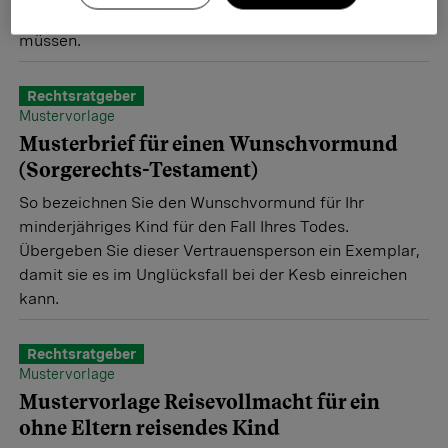
Sozialversicherungen, Haftung und Steuern wissen
müssen.
Rechtsratgeber
Mustervorlage
Musterbrief für einen Wunschvormund
(Sorgerechts-Testament)
So bezeichnen Sie den Wunschvormund für Ihr
minderjähriges Kind für den Fall Ihres Todes.
Übergeben Sie dieser Vertrauensperson ein Exemplar,
damit sie es im Unglücksfall bei der Kesb einreichen
kann.
Rechtsratgeber
Mustervorlage
Mustervorlage Reisevollmacht für ein
ohne Eltern reisendes Kind