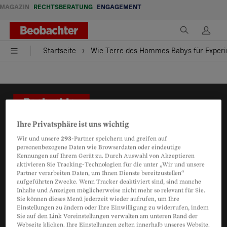
MAGAZIN
RECHTSBERATUNG
ENGAGEMENT
Startseite
Wie Terre des Hommes Babys für Exper
Ihre Privatsphäre ist uns wichtig
Wir und unsere
293
-Partner speichern und greifen auf
personenbezogene Daten wie Browserdaten oder eindeutige
Kennungen auf Ihrem Gerät zu. Durch Auswahl von Akzeptieren
Kontakt
aktivieren Sie Tracking-Technologien für die unter „Wir und unsere
Partner verarbeiten Daten, um Ihnen Dienste bereitzustellen“
aufgeführten Zwecke. Wenn Tracker deaktiviert sind, sind manche
Impressum
Inhalte und Anzeigen möglicherweise nicht mehr so relevant für Sie.
Sie können dieses Menü jederzeit wieder aufrufen, um Ihre
Einstellungen zu ändern oder Ihre Einwilligung zu widerrufen, indem
Beratung
Sie auf den Link Voreinstellungen verwalten am unteren Rand der
Webseite klicken. Ihre Einstellungen gelten innerhalb unseres Website.