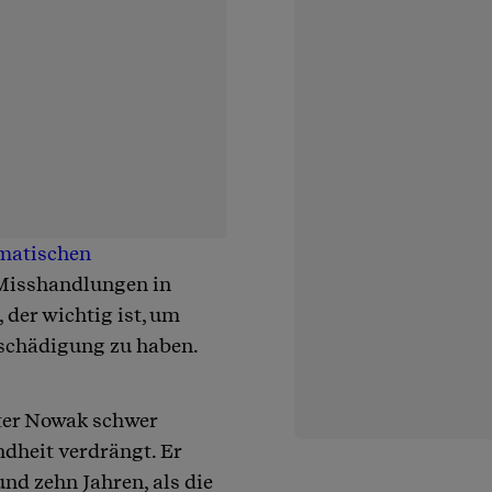
matischen
 Misshandlungen in
der wichtig ist, um
schädigung zu haben.
ter Nowak schwer
dheit verdrängt. Er
und zehn Jahren, als die