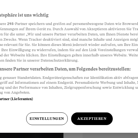
ht mehr
atsphäre ist uns wichtig
Partnerinhalte
sere
293
-Partner speichern und greifen auf personenbezogene Daten wie Browserd
ovak erfolgte erst
Kennungen auf Ihrem Gerät zu. Durch Auswahl von Akzeptieren aktivieren Sie Tr
n für die unter „Wir und unsere Partner verarbeiten Daten, um Ihnen Dienste berei
tscheidet das
n Zwecke. Wenn Tracker deaktiviert sind, sind manche Inhalte und Anzeigen mög
en nach
so relevant für Sie. Sie können dieses Menü jederzeit wieder aufrufen, um Ihre Ein
 Ihre Einwilligung zu widerrufen, indem Sie auf den Link Voreinstellungen verwa
s Urteil könnte die
d der Webseite klicken. Ihre Einstellungen gelten innerhalb unseres Website. Weite
en finden Sie in unserer Datenschutzerklärung.
nsere Partner verarbeiten Daten, um Folgendes bereitzustellen:
genauer Standortdaten. Endgeräteeigenschaften zur Identifikation aktiv abfragen
griff auf Informationen auf einem Endgerät. Personalisierte Werbung und Inhalte
ung und der Performance von Inhalten, Zielgruppenforschung sowie Entwicklung 
ng von Angeboten.
artner (Lieferanten)
EINSTELLUNGEN
AKZEPTIEREN