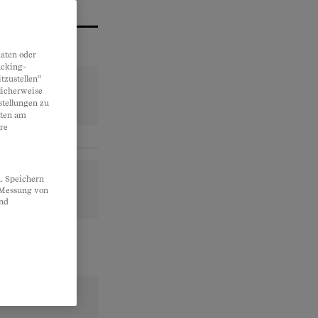
aten oder
acking-
tzustellen“
licherweise
stellungen zu
lten am
re
. Speichern
, Messung von
und