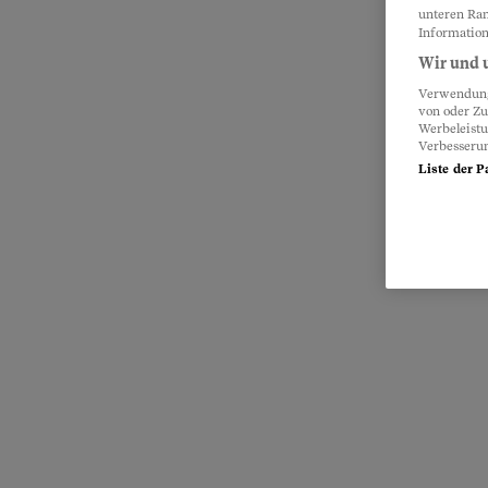
unteren Ran
Information
Wir und u
Verwendung 
von oder Zu
Werbeleist
Verbesseru
Liste der P