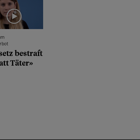
um
rbot
etz bestraft
att Täter»