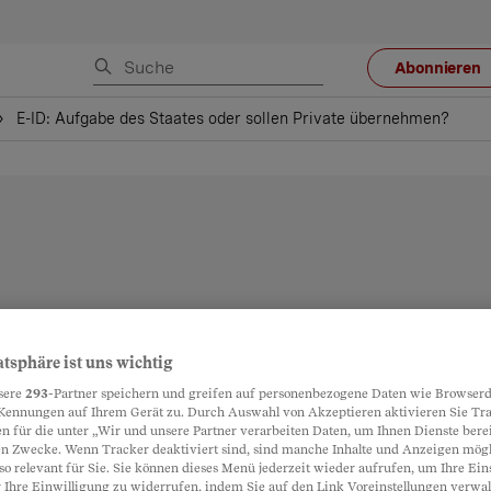
Abonnieren
E-ID: Aufgabe des Staates oder sollen Private übernehmen?
atsphäre ist uns wichtig
sere
293
-Partner speichern und greifen auf personenbezogene Daten wie Browserd
Kennungen auf Ihrem Gerät zu. Durch Auswahl von Akzeptieren aktivieren Sie Tr
n für die unter „Wir und unsere Partner verarbeiten Daten, um Ihnen Dienste berei
n Zwecke. Wenn Tracker deaktiviert sind, sind manche Inhalte und Anzeigen mög
so relevant für Sie. Sie können dieses Menü jederzeit wieder aufrufen, um Ihre Ein
 Ihre Einwilligung zu widerrufen, indem Sie auf den Link Voreinstellungen verwa