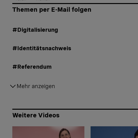
Artikel teilen
Themen per E-Mail folgen
#Digitalisierung
#Identitätsnachweis
#Referendum
#Staat
Mehr anzeigen
#Demokratie
Weitere Videos
#Abstimmungen