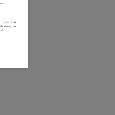
re
. Speichern
, Messung von
und