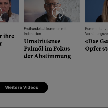
Freihandelsabkommen mit
Kommentar z
Indonesien
Verhüllungsve
 ihre
Umstrittenes
«Das Ges
r
Palmöl im Fokus
Opfer st
der Abstimmung
Weitere Videos