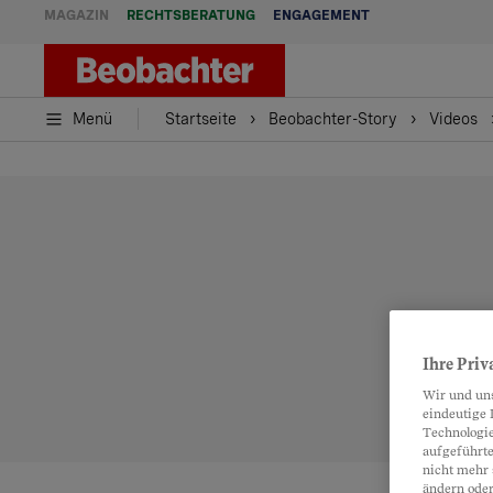
MAGAZIN
RECHTSBERATUNG
ENGAGEMENT
Menü
Startseite
Beobachter-Story
Videos
Ihre Priv
Wir und un
eindeutige 
Technologie
aufgeführte
nicht mehr 
ändern oder