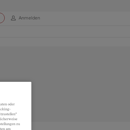
Anmelden
aten oder
acking-
tzustellen“
licherweise
stellungen zu
lten am