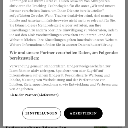
Kennungen auf Ihrem Gerät zu. Durch Auswahl von Akzeptieren
Caroline Fux ist das nicht nur eine
aktivieren Sie Tracking-Technologien für die unter „Wir und unsere
Partner verarbeiten Daten, um Ihnen Dienste bereitzustellen“
Floskel.
aufgeführten Zwecke. Wenn Tracker deaktiviert sind, sind manche
Caroline Fux
Inhalte und Anzeigen möglicherweise nicht mehr so relevant für Sie.
Sie können dieses Menü jederzeit wieder aufrufen, um Ihre
Einstellungen zu ändern oder Ihre Einwilligung zu widerrufen, indem
Sie auf den Link Voreinstellungen verwalten am unteren Rand der
Künstliche Befruchtung
Webseite klicken. Ihre Einstellungen gelten innerhalb unseres Website.
Weitere Informationen finden Sie in unserer Datenschutzerklärung.
«Vielleicht brauchen wir in
Wir und unsere Partner verarbeiten Daten, um Folgendes
100 Jahren keine Männer
bereitzustellen:
mehr»
Verwendung genauer Standortdaten. Endgeräteeigenschaften zur
Identifikation aktiv abfragen. Speichern von oder Zugriff auf
Die Forschung arbeitet intensiv an
Informationen auf einem Endgerät. Personalisierte Werbung und
Spermien aus Stammzellen. Hat der Mann als Erzeuger
Inhalte, Messung von Werbeleistung und der Performance von
Inhalten, Zielgruppenforschung sowie Entwicklung und Verbesserung
ausgedient? Nachfragen bei einer
von Angeboten.
Reproduktionsmedizinerin.
Liste der Partner (Lieferanten)
Tanja Polli
EINSTELLUNGEN
AKZEPTIEREN
Alarmierende Zahlen