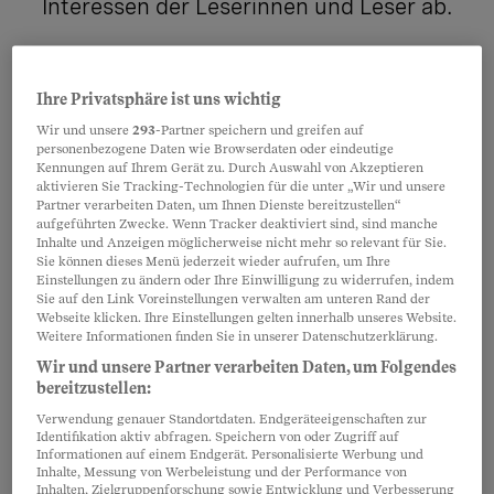
Interessen der Leserinnen und Leser ab.
Ihre Privatsphäre ist uns wichtig
#Arbeit
Wir und unsere
293
-Partner speichern und greifen auf
Folgen
personenbezogene Daten wie Browserdaten oder eindeutige
Kennungen auf Ihrem Gerät zu. Durch Auswahl von Akzeptieren
aktivieren Sie Tracking-Technologien für die unter „Wir und unsere
Partner verarbeiten Daten, um Ihnen Dienste bereitzustellen“
aufgeführten Zwecke. Wenn Tracker deaktiviert sind, sind manche
#Bürger & 
Inhalte und Anzeigen möglicherweise nicht mehr so relevant für Sie.
Folgen
Sie können dieses Menü jederzeit wieder aufrufen, um Ihre
Verwaltung
Einstellungen zu ändern oder Ihre Einwilligung zu widerrufen, indem
Sie auf den Link Voreinstellungen verwalten am unteren Rand der
Webseite klicken. Ihre Einstellungen gelten innerhalb unseres Website.
Weitere Informationen finden Sie in unserer Datenschutzerklärung.
Wir und unsere Partner verarbeiten Daten, um Folgendes
#Geld
Folgen
bereitzustellen:
Verwendung genauer Standortdaten. Endgeräteeigenschaften zur
Identifikation aktiv abfragen. Speichern von oder Zugriff auf
Informationen auf einem Endgerät. Personalisierte Werbung und
Inhalte, Messung von Werbeleistung und der Performance von
#Gesellschaft
Folgen
Inhalten, Zielgruppenforschung sowie Entwicklung und Verbesserung