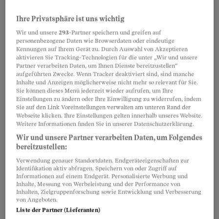
Herr Kreis liebt Musik. Er sagt, sie halte
Ihre Privatsphäre ist uns wichtig
ihn, sie tröste ihn, sie mache ihn traurig
Wir und unsere
293
-Partner speichern und greifen auf
und oft auch glücklich. Er zeigte mir ein Lied – und ich
personenbezogene Daten wie Browserdaten oder eindeutige
erschrak. Nein, es erschütterte mich geradezu. Einer
Kennungen auf Ihrem Gerät zu. Durch Auswahl von Akzeptieren
Katharsis gleich. Teil 6 der Beobachter-Serie.
aktivieren Sie Tracking-Technologien für die unter „Wir und unsere
Partner verarbeiten Daten, um Ihnen Dienste bereitzustellen“
Pia Wolfensberger
aufgeführten Zwecke. Wenn Tracker deaktiviert sind, sind manche
Inhalte und Anzeigen möglicherweise nicht mehr so relevant für Sie.
Sie können dieses Menü jederzeit wieder aufrufen, um Ihre
Einstellungen zu ändern oder Ihre Einwilligung zu widerrufen, indem
Machtspiele
Sie auf den Link Voreinstellungen verwalten am unteren Rand der
Webseite klicken. Ihre Einstellungen gelten innerhalb unseres Website.
Wie Big Pharma die Prämien
Weitere Informationen finden Sie in unserer Datenschutzerklärung.
hochtreibt
Wir und unsere Partner verarbeiten Daten, um Folgendes
bereitzustellen:
Die Pharmaindustrie ist der wichtigste
Wirtschaftsmotor unseres Landes. Sie
Verwendung genauer Standortdaten. Endgeräteeigenschaften zur
Identifikation aktiv abfragen. Speichern von oder Zugriff auf
versucht, ihre Vormachtstellung zu nutzen, um höhere
Informationen auf einem Endgerät. Personalisierte Werbung und
Medikamentenpreise durchzusetzen.
Inhalte, Messung von Werbeleistung und der Performance von
Inhalten, Zielgruppenforschung sowie Entwicklung und Verbesserung
Gian Signorell
von Angeboten.
Liste der Partner (Lieferanten)