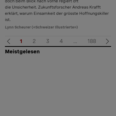
doch beim Blick nach vorne regiert oft
die Unsicherheit. Zukunftsforscher Andreas Krafft
erklärt, warum Einsamkeit der grösste Hoffnungskiller
ist.
Lynn Scheurer («Schweizer Illustrierte»)
1
2
3
4
...
188
Meistgelesen