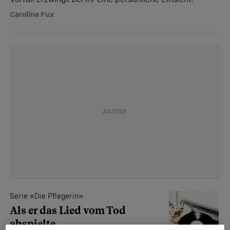
Caroline Fux
Serie «Die Pflegerin»
Als er das Lied vom Tod
abspielte