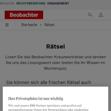
MAGAZIN
RECHTSBERATUNG
ENGAGEMENT
Startseite
Rätsel
Rätsel
Lösen Sie das Beobachter-Kreuzworträtsel und senden
Sie uns das Lösungswort oder testen Sie Ihr Wissen im
Wochenquiz.
Sie können sich alle frischen Rätsel auch
bequem jeden Freitag per Mail schicken
lassen:
Ihre Privatsphäre ist uns wichtig
Wir und unsere
293
-Partner speichern und greifen auf
personenbezogene Daten wie Browserdaten oder eindeutige