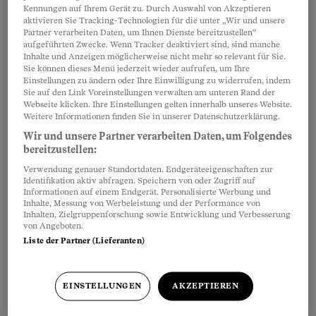
Name
*
Kennungen auf Ihrem Gerät zu. Durch Auswahl von Akzeptieren
aktivieren Sie Tracking-Technologien für die unter „Wir und unsere
Partner verarbeiten Daten, um Ihnen Dienste bereitzustellen“
aufgeführten Zwecke. Wenn Tracker deaktiviert sind, sind manche
E-Mail-Adresse
*
Inhalte und Anzeigen möglicherweise nicht mehr so relevant für Sie.
Sie können dieses Menü jederzeit wieder aufrufen, um Ihre
Einstellungen zu ändern oder Ihre Einwilligung zu widerrufen, indem
Sie auf den Link Voreinstellungen verwalten am unteren Rand der
Anmelden
Webseite klicken. Ihre Einstellungen gelten innerhalb unseres Website.
Weitere Informationen finden Sie in unserer Datenschutzerklärung.
Wir und unsere Partner verarbeiten Daten, um Folgendes
Wenn Sie diesen Newsletter abonnieren,
bereitzustellen:
erklären Sie sich mit unseren
Richtlinien zum
Verwendung genauer Standortdaten. Endgeräteeigenschaften zur
Identifikation aktiv abfragen. Speichern von oder Zugriff auf
Datenschutz
einverstanden.
Informationen auf einem Endgerät. Personalisierte Werbung und
Inhalte, Messung von Werbeleistung und der Performance von
Inhalten, Zielgruppenforschung sowie Entwicklung und Verbesserung
von Angeboten.
Kreuzworträtsel
Liste der Partner (Lieferanten)
Hier entlang
EINSTELLUNGEN
AKZEPTIEREN