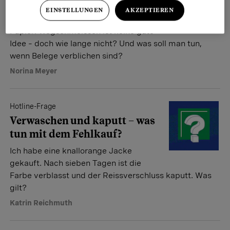
wegschmeissen können
EINSTELLUNGEN
AKZEPTIEREN
Der Kassenbon ist mehr als ein Stück
Papier. Wegschmeissen ist keine gute
Idee – doch wie lange nicht? Und was soll man tun,
wenn Belege verblichen sind?
Norina Meyer
Hotline-Frage
Verwaschen und kaputt – was
tun mit dem Fehlkauf?
Ich habe eine knallorange Jacke
gekauft. Nach sieben Tagen ist die
Farbe verblasst und der Reissverschluss kaputt. Was
gilt?
Katrin Reichmuth