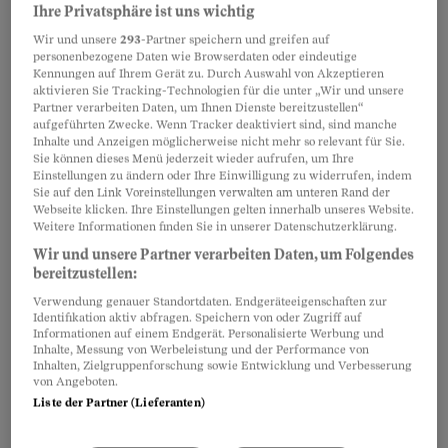
Ihre Privatsphäre ist uns wichtig
eingegangen, obwohl ich sie richtig gepflegt habe.
Wir und unsere
293
-Partner speichern und greifen auf
Kann ich Ersatz fordern?
personenbezogene Daten wie Browserdaten oder eindeutige
Fabienne Stich
Kennungen auf Ihrem Gerät zu. Durch Auswahl von Akzeptieren
aktivieren Sie Tracking-Technologien für die unter „Wir und unsere
Partner verarbeiten Daten, um Ihnen Dienste bereitzustellen“
aufgeführten Zwecke. Wenn Tracker deaktiviert sind, sind manche
Beobachter löst den Fall
Inhalte und Anzeigen möglicherweise nicht mehr so relevant für Sie.
Sie können dieses Menü jederzeit wieder aufrufen, um Ihre
Obligo-Rechnung erfolgreich
Einstellungen zu ändern oder Ihre Einwilligung zu widerrufen, indem
ignoriert
Sie auf den Link Voreinstellungen verwalten am unteren Rand der
Webseite klicken. Ihre Einstellungen gelten innerhalb unseres Website.
Ein Leser bekommt falsche
Weitere Informationen finden Sie in unserer Datenschutzerklärung.
Rechnungen von Obligo. Ein einfacher
Wir und unsere Partner verarbeiten Daten, um Folgendes
bereitzustellen:
Rat vom Beobachter-Beratungszentrum hilft, die
Forderungen zu stoppen.
Verwendung genauer Standortdaten. Endgeräteeigenschaften zur
Identifikation aktiv abfragen. Speichern von oder Zugriff auf
Nicole Müller
Informationen auf einem Endgerät. Personalisierte Werbung und
Inhalte, Messung von Werbeleistung und der Performance von
Inhalten, Zielgruppenforschung sowie Entwicklung und Verbesserung
von Angeboten.
Schluss mit der Zettelwirtschaft
Liste der Partner (Lieferanten)
Wann Sie Quittungen getrost