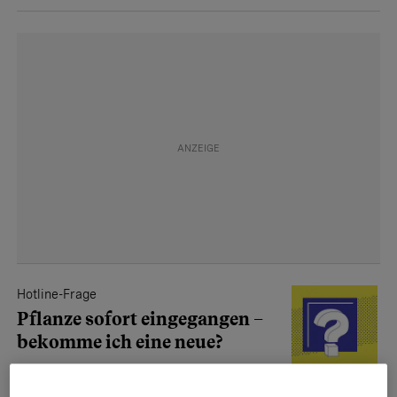
Hotline-Frage
Pflanze sofort eingegangen –
bekomme ich eine neue?
Ich habe Gartenpflanzen ­gekauft.
Schon nach wenigen ­Tagen sind sie