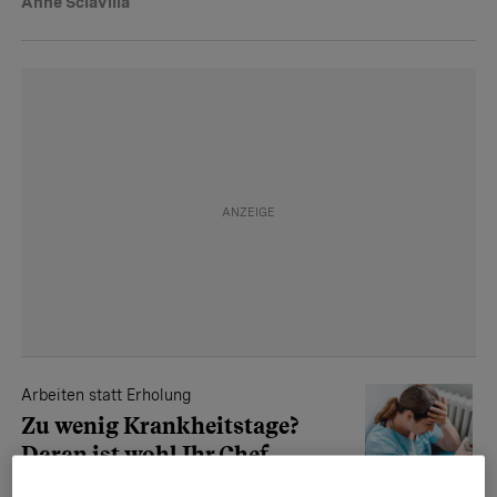
Anne Sciavilla
Arbeiten statt Erholung
Zu wenig Krankheits­tage?
Daran ist wohl Ihr Chef
schuld