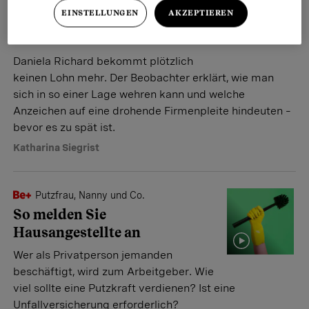
Der Lohn bleibt aus – für die
EINSTELLUNGEN
AKZEPTIEREN
Angestellte beginnt ein
Albtraum
Daniela Richard bekommt plötzlich
keinen Lohn mehr. Der Beobachter erklärt, wie man
sich in so einer Lage wehren kann und welche
Anzeichen auf eine drohende Firmenpleite hindeuten –
bevor es zu spät ist.
Katharina Siegrist
Putzfrau, Nanny und Co.
So melden Sie
Hausangestellte an
Wer als Privatperson jemanden
beschäftigt, wird zum Arbeitgeber. Wie
viel sollte eine Putzkraft verdienen? Ist eine
Unfallversicherung erforderlich?