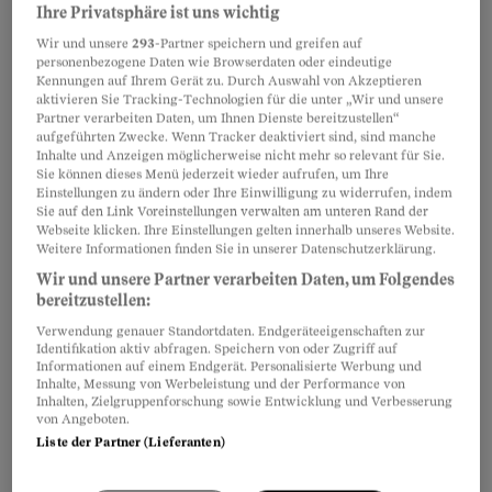
Ihre Privatsphäre ist uns wichtig
Wer krank ist, sollte zu Hause bleiben
Wir und unsere
293
-Partner speichern und greifen auf
und sich auskurieren. Eine neue Studie zeigt nun:
personenbezogene Daten wie Browserdaten oder eindeutige
Schlechte Führungskultur verhindert das.
Kennungen auf Ihrem Gerät zu. Durch Auswahl von Akzeptieren
aktivieren Sie Tracking-Technologien für die unter „Wir und unsere
Daniel Faulhaber
Partner verarbeiten Daten, um Ihnen Dienste bereitzustellen“
aufgeführten Zwecke. Wenn Tracker deaktiviert sind, sind manche
Inhalte und Anzeigen möglicherweise nicht mehr so relevant für Sie.
Sie können dieses Menü jederzeit wieder aufrufen, um Ihre
Beobachter löst den Fall
Einstellungen zu ändern oder Ihre Einwilligung zu widerrufen, indem
Chef darf Lohn nicht einfach
Sie auf den Link Voreinstellungen verwalten am unteren Rand der
Webseite klicken. Ihre Einstellungen gelten innerhalb unseres Website.
so einbehalten
Weitere Informationen finden Sie in unserer Datenschutzerklärung.
Wegen eines verlorenen Schlüssels hält
Wir und unsere Partner verarbeiten Daten, um Folgendes
bereitzustellen:
die Chefin einer Leserin ihren Lohn ein.
Dank der Hilfe des Beobachters wird er doch
Verwendung genauer Standortdaten. Endgeräteeigenschaften zur
Identifikation aktiv abfragen. Speichern von oder Zugriff auf
ausgezahlt.
Informationen auf einem Endgerät. Personalisierte Werbung und
Inhalte, Messung von Werbeleistung und der Performance von
Katharina Siegrist
Inhalten, Zielgruppenforschung sowie Entwicklung und Verbesserung
von Angeboten.
Liste der Partner (Lieferanten)
Vorsicht, Firmenpleite!