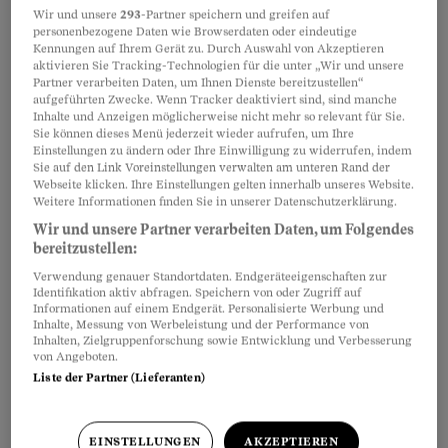
Wir und unsere
293
-Partner speichern und greifen auf
Vor allem Männer leiden darunter, dass
personenbezogene Daten wie Browserdaten oder eindeutige
sich ihr Schopf lichtet. Doch es gibt
Kennungen auf Ihrem Gerät zu. Durch Auswahl von Akzeptieren
verschiedene Therapien.
aktivieren Sie Tracking-Technologien für die unter „Wir und unsere
Partner verarbeiten Daten, um Ihnen Dienste bereitzustellen“
Andreas Grote
aufgeführten Zwecke. Wenn Tracker deaktiviert sind, sind manche
Inhalte und Anzeigen möglicherweise nicht mehr so relevant für Sie.
Sie können dieses Menü jederzeit wieder aufrufen, um Ihre
Einstellungen zu ändern oder Ihre Einwilligung zu widerrufen, indem
Raus in die Natur
Sie auf den Link Voreinstellungen verwalten am unteren Rand der
Webseite klicken. Ihre Einstellungen gelten innerhalb unseres Website.
Das hilft gegen den
Weitere Informationen finden Sie in unserer Datenschutzerklärung.
Herbstblues
Wir und unsere Partner verarbeiten Daten, um Folgendes
bereitzustellen:
Die Tage werden kürzer, und die
Stimmung geht in den Keller? Fünf
Verwendung genauer Standortdaten. Endgeräteeigenschaften zur
Identifikation aktiv abfragen. Speichern von oder Zugriff auf
Gründe, warum es sich jetzt lohnt, raus in die
Informationen auf einem Endgerät. Personalisierte Werbung und
farbenfrohe Natur zu gehen.
Inhalte, Messung von Werbeleistung und der Performance von
Inhalten, Zielgruppenforschung sowie Entwicklung und Verbesserung
Markus Fässler
von Angeboten.
Liste der Partner (Lieferanten)
Aromatherapie
EINSTELLUNGEN
AKZEPTIEREN