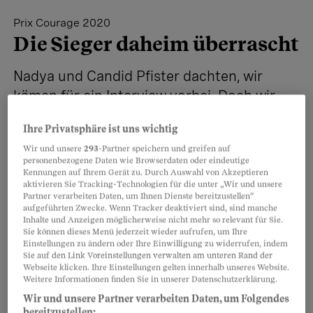
Prix Courage 2020
Die Sieger daheim überrascht
Nadya und Candid Pfister dachten, wir
kämen für ein Interview vorbei. Doch wir
überraschten das Ehepaar mit der
Ihre Privatsphäre ist uns wichtig
Nachricht, dass sie den Prix Courage 2020
Wir und unsere
293
-Partner speichern und greifen auf
gewonnen haben.
personenbezogene Daten wie Browserdaten oder eindeutige
Kennungen auf Ihrem Gerät zu. Durch Auswahl von Akzeptieren
aktivieren Sie Tracking-Technologien für die unter „Wir und unsere
Partner verarbeiten Daten, um Ihnen Dienste bereitzustellen“
Teilen
Merken
aufgeführten Zwecke. Wenn Tracker deaktiviert sind, sind manche
Inhalte und Anzeigen möglicherweise nicht mehr so relevant für Sie.
Sie können dieses Menü jederzeit wieder aufrufen, um Ihre
Artikel teilen
Themen per E-Mail folgen
Einstellungen zu ändern oder Ihre Einwilligung zu widerrufen, indem
Sie auf den Link Voreinstellungen verwalten am unteren Rand der
Webseite klicken. Ihre Einstellungen gelten innerhalb unseres Website.
Weitere Informationen finden Sie in unserer Datenschutzerklärung.
#Prix Courage
Folgen
Wir und unsere Partner verarbeiten Daten, um Folgendes
bereitzustellen: