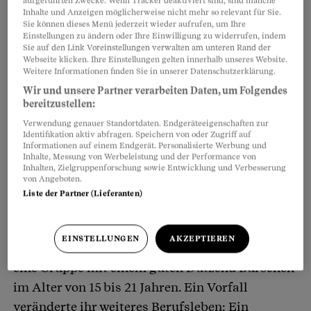
aufgeführten Zwecke. Wenn Tracker deaktiviert sind, sind manche
Inhalte und Anzeigen möglicherweise nicht mehr so relevant für Sie.
Sie können dieses Menü jederzeit wieder aufrufen, um Ihre
Einstellungen zu ändern oder Ihre Einwilligung zu widerrufen, indem
Sie auf den Link Voreinstellungen verwalten am unteren Rand der
Webseite klicken. Ihre Einstellungen gelten innerhalb unseres Website.
Weitere Informationen finden Sie in unserer Datenschutzerklärung.
Wir und unsere Partner verarbeiten Daten, um Folgendes
bereitzustellen:
Verwendung genauer Standortdaten. Endgeräteeigenschaften zur
Identifikation aktiv abfragen. Speichern von oder Zugriff auf
Informationen auf einem Endgerät. Personalisierte Werbung und
Inhalte, Messung von Werbeleistung und der Performance von
Inhalten, Zielgruppenforschung sowie Entwicklung und Verbesserung
von Angeboten.
Liste der Partner (Lieferanten)
Die Kinder vor dem Heimleiter geschützt
EINSTELLUNGEN
AKZEPTIEREN
Als junge Angestellte leitete sie mit ihrem Mann
eine Gruppe mit einem guten Dutzend Burschen
im Alter von 15 bis 21 Jahren. Ein Vorfall
veränderte ihr weiteres Berufsleben: Ein