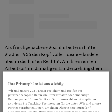
Als frischgebackene Sozialarbeiterin hatte
Stadler 1966 den Kopf voller Ideale – landete
aber in der harten Realität. An ihrem ersten
Arbeitsort im damaligen Landerziehungsheim
Albisbrunn in Hausen am Albis herrschte Mitte
der Sechziger ein Strafsystem, das ihr noch 44
Ihre Privatsphäre ist uns wichtig
Jahre später Angst macht. Ausgerechnet in
Wir und unsere
293
-Partner speichern und greifen auf
personenbezogene Daten wie Browserdaten oder eindeutige
diesem Vorzeigeheim, das zuvor jahrzehntelang
Kennungen auf Ihrem Gerät zu. Durch Auswahl von Akzeptieren
von Koryphäen der Sozialarbeit geführt worden
aktivieren Sie Tracking-Technologien für die unter „Wir und unsere
Partner verarbeiten Daten, um Ihnen Dienste bereitzustellen“
war und die Entwicklung schweizweit prägte.