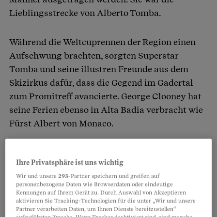
Lieblingsstrecke von Alberto Tomba.
Während die Weltcuprennen der Region einen
Aufschwung brachten, sorgten Superstar
Tomba und seine illustren Freunde aus dem
Skizirkus dafür, dass die Gegend im Gadertal
zum Promitreff avancierte. George Clooney hat
seine Ferien ebenso in Alta Badia verbracht wie
Fürst Albert von Monaco.
Partnerinhalte
Ihre Privatsphäre ist uns wichtig
Wir und unsere
293
-Partner speichern und greifen auf
personenbezogene Daten wie Browserdaten oder eindeutige
Kennungen auf Ihrem Gerät zu. Durch Auswahl von Akzeptieren
aktivieren Sie Tracking-Technologien für die unter „Wir und unsere
Partner verarbeiten Daten, um Ihnen Dienste bereitzustellen“