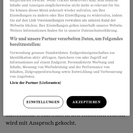
aufgeführten Zwecke. Wenn Tracker deaktiviert sind, sind manche
Inhalte und Anzeigen möglicherweise nicht mehr so relevant für Sie.
Sie können dieses Menü jederzeit wieder aufrufen, um Ihre
Einstellungen zu ändern oder Ihre Einwilligung zu widerrufen, indem
Sie auf den Link Voreinstellungen verwalten am unteren Rand der
Webseite klicken. Ihre Einstellungen gelten innerhalb unseres Website.
Weitere Informationen finden Sie in unserer Datenschutzerklärung.
Wir und unsere Partner verarbeiten Daten, um Folgendes
bereitzustellen:
Verwendung genauer Standortdaten. Endgeräteeigenschaften zur
Identifikation aktiv abfragen. Speichern von oder Zugriff auf
Informationen auf einem Endgerät. Personalisierte Werbung und
Da versteht es sich fast von selbst, dass das
Inhalte, Messung von Werbeleistung und der Performance von
Inhalten, Zielgruppenforschung sowie Entwicklung und Verbesserung
kulinarische Niveau in der Gegend hoch ist. Auf
von Angeboten.
einer Fläche von nur gerade 15
Liste der Partner (Lieferanten)
Quadratkilometern leuchten mittlerweile sechs
Michelin-Sterne. Und es scheint – das ist
EINSTELLUNGEN
AKZEPTIEREN
mindestens so interessant –, als wäre dies
ansteckend: Denn auch in den einfachen Hütten
wird mit Anspruch gekocht.