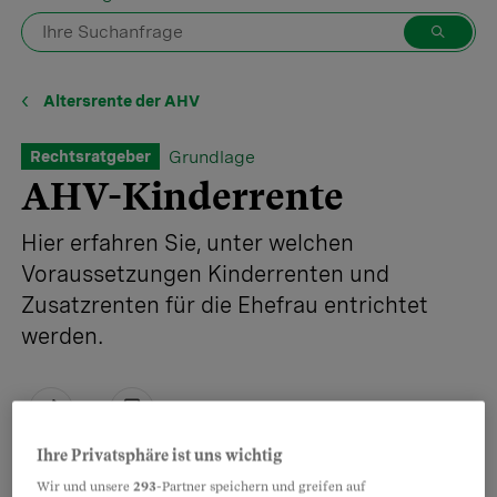
Altersrente der AHV
Grundlage
Rechtsratgeber
AHV-Kinderrente
Hier erfahren Sie, unter welchen
Voraussetzungen Kinderrenten und
Zusatzrenten für die Ehefrau entrichtet
werden.
Teilen
Merken
Ihre Privatsphäre ist uns wichtig
Wir und unsere
293
-Partner speichern und greifen auf