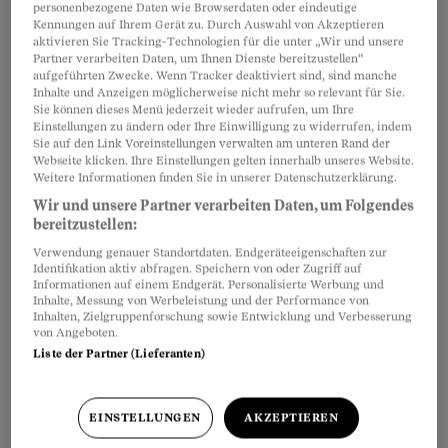
personenbezogene Daten wie Browserdaten oder eindeutige
Hat ein AHV-Rentner Kinder, wird ihm
Artikel teilen
Kennungen auf Ihrem Gerät zu. Durch Auswahl von Akzeptieren
zusätzlich zur
Altersrente
eine Kinderrente
aktivieren Sie Tracking-Technologien für die unter „Wir und unsere
Partner verarbeiten Daten, um Ihnen Dienste bereitzustellen“
ausbezahlt - und zwar bis die Kinder das 18.
aufgeführten Zwecke. Wenn Tracker deaktiviert sind, sind manche
Altersjahr beendet haben. Für Kinder in
Inhalte und Anzeigen möglicherweise nicht mehr so relevant für Sie.
Sie können dieses Menü jederzeit wieder aufrufen, um Ihre
Ausbildung wird die Rente bis zum Abschluss
Einstellungen zu ändern oder Ihre Einwilligung zu widerrufen, indem
Sie auf den Link Voreinstellungen verwalten am unteren Rand der
der Ausbildung, längstens aber bis zum 25.
Webseite klicken. Ihre Einstellungen gelten innerhalb unseres Website.
Geburtstag ausgerichtet. Die
Kinderrente
Weitere Informationen finden Sie in unserer Datenschutzerklärung.
beträgt 40 % der entsprechenden Altersrente
.
Wir und unsere Partner verarbeiten Daten, um Folgendes
bereitzustellen:
Wenn beide Elternteile rentenberechtigt sind,
Verwendung genauer Standortdaten. Endgeräteeigenschaften zur
dürfen die Kinderrenten höchstens 60 % der
Identifikation aktiv abfragen. Speichern von oder Zugriff auf
Informationen auf einem Endgerät. Personalisierte Werbung und
maximalen
Altersrente
betragen.
Inhalte, Messung von Werbeleistung und der Performance von
Inhalten, Zielgruppenforschung sowie Entwicklung und Verbesserung
von Angeboten.
Liste der Partner (Lieferanten)
EINSTELLUNGEN
AKZEPTIEREN