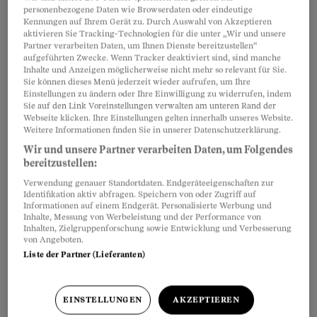
personenbezogene Daten wie Browserdaten oder eindeutige
Kennungen auf Ihrem Gerät zu. Durch Auswahl von Akzeptieren
aktivieren Sie Tracking-Technologien für die unter „Wir und unsere
Die Beiträge der Angestellten werden in
Artikel teilen
Partner verarbeiten Daten, um Ihnen Dienste bereitzustellen“
Prozenten des
Bruttolohnes
berechnet.
aufgeführten Zwecke. Wenn Tracker deaktiviert sind, sind manche
Inhalte und Anzeigen möglicherweise nicht mehr so relevant für Sie.
Arbeitgeber und Arbeitnehmer tragen diese je
Sie können dieses Menü jederzeit wieder aufrufen, um Ihre
zur Hälfte, wobei der Arbeitnehmeranteil direkt
Einstellungen zu ändern oder Ihre Einwilligung zu widerrufen, indem
Sie auf den Link Voreinstellungen verwalten am unteren Rand der
vom Lohn abgezogen wird. Der Arbeitgeber
Webseite klicken. Ihre Einstellungen gelten innerhalb unseres Website.
Weitere Informationen finden Sie in unserer Datenschutzerklärung.
zahlt die gesamten Beiträge der zuständigen
Wir und unsere Partner verarbeiten Daten, um Folgendes
AHV-Ausgleichskasse ein, in der Regel
bereitzustellen:
monatlich Akonto.
Verwendung genauer Standortdaten. Endgeräteeigenschaften zur
Identifikation aktiv abfragen. Speichern von oder Zugriff auf
Informationen auf einem Endgerät. Personalisierte Werbung und
Inhalte, Messung von Werbeleistung und der Performance von
Inhalten, Zielgruppenforschung sowie Entwicklung und Verbesserung
von Angeboten.
Liste der Partner (Lieferanten)
EINSTELLUNGEN
AKZEPTIEREN