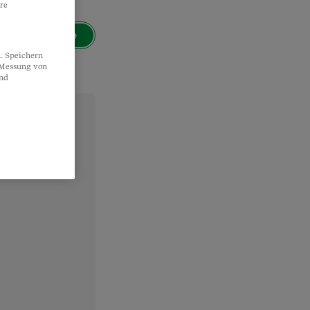
re
Suche
. Speichern
, Messung von
und