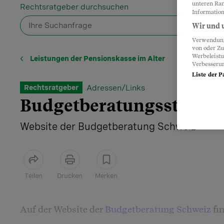
unteren Ran
Rechtsratgeber durchsuchen
Information
Wir und u
Verwendung 
von oder Zu
Werbeleist
Leistungen der Pensionskasse im Alter
Verbesseru
Liste der P
Adressen/Links
Rechtsratgeber
Budgetberatungsstellen
Website der Budgetberatung Schweiz
Teilen
Drucken
Merken
Artikel teilen
Auf der Website der
Budgetberatung Schweiz
fin
sowie ein Erhebungsblatt für Ihre persönliche 