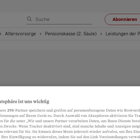
Abonnieren
Altersvorsorge
Pensionskasse (2. Säule)
Leistungen der 
atsphäre ist uns wichtig
sere
293
-Partner speichern und greifen auf personenbezogene Daten wie Browserd
Kennungen auf Ihrem Gerät zu. Durch Auswahl von Akzeptieren aktivieren Sie Tr
n für die unter „Wir und unsere Partner verarbeiten Daten, um Ihnen Dienste berei
n Zwecke. Wenn Tracker deaktiviert sind, sind manche Inhalte und Anzeigen mög
so relevant für Sie. Sie können dieses Menü jederzeit wieder aufrufen, um Ihre Ein
 Ihre Einwilligung zu widerrufen, indem Sie auf den Link Voreinstellungen verwa