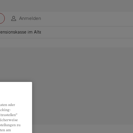
Anmelden
Pensionskasse im Alter
Budgetberatungsstellen
aten oder
acking-
tzustellen“
licherweise
stellungen zu
lten am