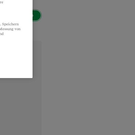
re
Suche
. Speichern
, Messung von
und