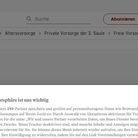
Abonnieren
Altersvorsorge
Private Vorsorge der 3. Säule
Freie Vorso
atsphäre ist uns wichtig
sere
293
-Partner speichern und greifen auf personenbezogene Daten wie Browserd
Kennungen auf Ihrem Gerät zu. Durch Auswahl von Akzeptieren aktivieren Sie Tr
n für die unter „Wir und unsere Partner verarbeiten Daten, um Ihnen Dienste berei
n Zwecke. Wenn Tracker deaktiviert sind, sind manche Inhalte und Anzeigen mög
so relevant für Sie. Sie können dieses Menü jederzeit wieder aufrufen, um Ihre Ein
 Ihre Einwilligung zu widerrufen, indem Sie auf den Link Voreinstellungen verwa