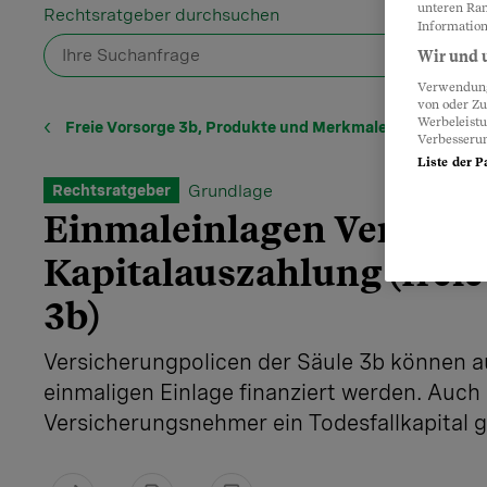
unteren Ran
Rechtsratgeber durchsuchen
Information
Wir und u
Verwendung 
von oder Zu
Werbeleist
Freie Vorsorge 3b, Produkte und Merkmale
Verbesseru
Liste der P
Grundlage
Rechtsratgeber
Einmaleinlagen Versich
Kapitalauszahlung (freie
3b)
Versicherungpolicen der Säule 3b können a
einmaligen Einlage finanziert werden. Auch
Versicherungsnehmer ein Todesfallkapital g