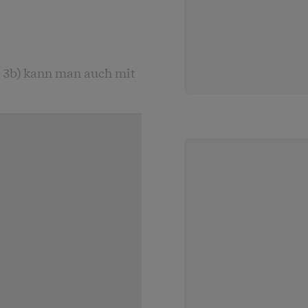
e 3b) kann man auch mit
ragsabschluss wird die
aleinlage /
 vereinbarten
 einem festen Zinssatz
der Versicherungsnehmer
d seine
garantierte
rd. Allfällige nicht
ätzlich erhöhen.