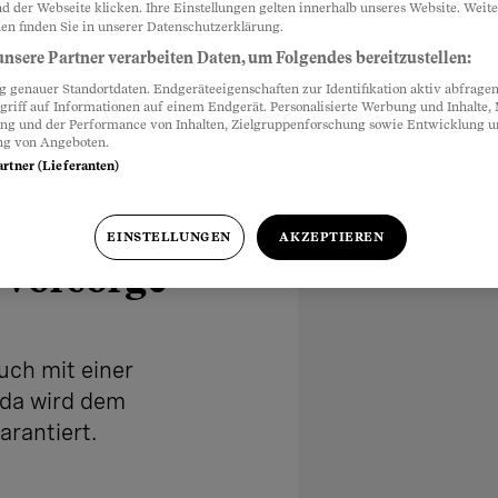
d der Webseite klicken. Ihre Einstellungen gelten innerhalb unseres Website. Weite
en finden Sie in unserer Datenschutzerklärung.
nsere Partner verarbeiten Daten, um Folgendes bereitzustellen:
genauer Standortdaten. Endgeräteeigenschaften zur Identifikation aktiv abfragen
griff auf Informationen auf einem Endgerät. Personalisierte Werbung und Inhalte
ung und der Performance von Inhalten, Zielgruppenforschung sowie Entwicklung 
ng von Angeboten.
artner (Lieferanten)
erung mit
EINSTELLUNGEN
AKZEPTIEREN
 Vorsorge
uch mit einer
 da wird dem
arantiert.