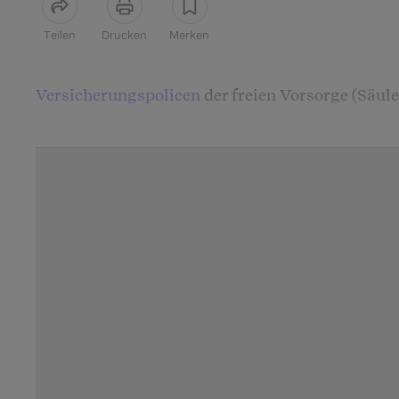
Teilen
Drucken
Merken
Artikel teilen
Versicherungspolicen
der freien Vorsorge (Säul
einer
einmaligen Einlage
finanzieren. Nach Vert
gesamte Prämie in einer einzigen Zahlung (Einm
Einmalprämie) geleistet und bleibt während der
Vertragsdauer unverändert. Bei Einlagen, die zu
(technischer Zinssatz) verzinst werden, weiss 
bei Abschluss, wie hoch das
Todesfallkapital
un
Auszahlung
beim Ablauf im
Erlebensfall
sein wi
garantierte
Überschüsse
können die Rendite zus