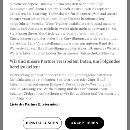
personenbezogene Daten wie Browserdaten oder eindeutige
Kennungen auf Ihrem Gerät zu. Durch Auswahl von Akzeptieren
aktivieren Sie Tracking-Technologien für die unter „Wir und unsere
Jedermann, der nach dem Tod einer Person ein
Artikel teilen
Partner verarbeiten Daten, um Ihnen Dienste bereitzustellen“
Testament
findet, muss es der
zuständigen
aufgeführten Zwecke. Wenn Tracker deaktiviert sind, sind manche
Inhalte und Anzeigen möglicherweise nicht mehr so relevant für Sie.
Behörde
am letzten Wohnsitz des Verstorbenen
Sie können dieses Menü jederzeit wieder aufrufen, um Ihre
zur Eröffnung einreichen
. Damit eine
Einstellungen zu ändern oder Ihre Einwilligung zu widerrufen, indem
Sie auf den Link Voreinstellungen verwalten am unteren Rand der
letztwillige Verfügung als Testament gilt, muss
Webseite klicken. Ihre Einstellungen gelten innerhalb unseres Website.
Weitere Informationen finden Sie in unserer Datenschutzerklärung.
darauf nicht zwingend «Testament» als Titel
Wir und unsere Partner verarbeiten Daten, um Folgendes
stehen. Selbst wenn die Formvorschriften nicht
bereitzustellen:
eingehalten sind (z.B. bei einem
Verwendung genauer Standortdaten. Endgeräteeigenschaften zur
maschinengeschrieben Dokument), aber
Identifikation aktiv abfragen. Speichern von oder Zugriff auf
Informationen auf einem Endgerät. Personalisierte Werbung und
inhaltlich letztwillige Verfügungen getroffen
Inhalte, Messung von Werbeleistung und der Performance von
Inhalten, Zielgruppenforschung sowie Entwicklung und Verbesserung
wurden, muss das Schreiben eingereicht
von Angeboten.
werden. Dasselbe gilt auch für den
Erbvertrag
.
Liste der Partner (Lieferanten)
EINSTELLUNGEN
AKZEPTIEREN