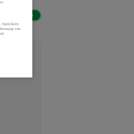
re
Suche
. Speichern
, Messung von
und