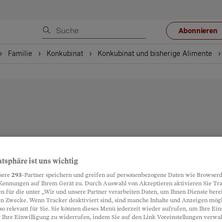
Abonnieren
Familie
Konkubinat
Konkubinat und bisherige Alimente
atsphäre ist uns wichtig
sere
293
-Partner speichern und greifen auf personenbezogene Daten wie Browserd
Kennungen auf Ihrem Gerät zu. Durch Auswahl von Akzeptieren aktivieren Sie Tr
n für die unter „Wir und unsere Partner verarbeiten Daten, um Ihnen Dienste berei
n Zwecke. Wenn Tracker deaktiviert sind, sind manche Inhalte und Anzeigen mög
so relevant für Sie. Sie können dieses Menü jederzeit wieder aufrufen, um Ihre Ein
 Ihre Einwilligung zu widerrufen, indem Sie auf den Link Voreinstellungen verwa