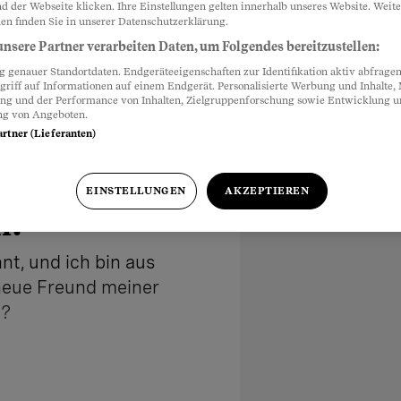
d der Webseite klicken. Ihre Einstellungen gelten innerhalb unseres Website. Weite
en finden Sie in unserer Datenschutzerklärung.
nsere Partner verarbeiten Daten, um Folgendes bereitzustellen:
genauer Standortdaten. Endgeräteeigenschaften zur Identifikation aktiv abfragen
griff auf Informationen auf einem Endgerät. Personalisierte Werbung und Inhalte
ung und der Performance von Inhalten, Zielgruppenforschung sowie Entwicklung 
ng von Angeboten.
artner (Lieferanten)
e Freund im
EINSTELLUNGEN
AKZEPTIEREN
n?
nt, und ich bin aus
neue Freund meiner
t?