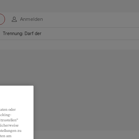
Anmelden
Trennung: Darf der neue Freund im ehelichen Haus einziehen?
aten oder
acking-
tzustellen“
licherweise
stellungen zu
lten am