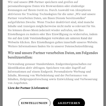
Wir und unsere
293
-Partner speichern und greifen auf
personenbezogene Daten wie Browserdaten oder eindeutige
Kennungen auf Ihrem Gerät zu. Durch Auswahl von Akzeptieren
aktivieren Sie Tracking-Technologien für die unter „Wir und unsere
Teilen
Merken
Partner verarbeiten Daten, um Ihnen Dienste bereitzustellen“
aufgeführten Zwecke. Wenn Tracker deaktiviert sind, sind manche
Inhalte und Anzeigen möglicherweise nicht mehr so relevant für Sie.
Sie können dieses Menü jederzeit wieder aufrufen, um Ihre
BGE
4C.131/2000
: Die Lebenspartnerin eines
Artikel teilen
Einstellungen zu ändern oder Ihre Einwilligung zu widerrufen, indem
Bäckers, die jahrelang in dessen Bäckerei
Sie auf den Link Voreinstellungen verwalten am unteren Rand der
Webseite klicken. Ihre Einstellungen gelten innerhalb unseres Website.
mitgearbeitet hatte, erhielt gestützt auf das
Weitere Informationen finden Sie in unserer Datenschutzerklärung.
Arbeitsrecht nachträglich Lohn zugesprochen.
Wir und unsere Partner verarbeiten Daten, um Folgendes
bereitzustellen:
Verwendung genauer Standortdaten. Endgeräteeigenschaften zur
Identifikation aktiv abfragen. Speichern von oder Zugriff auf
Informationen auf einem Endgerät. Personalisierte Werbung und
Inhalte, Messung von Werbeleistung und der Performance von
Inhalten, Zielgruppenforschung sowie Entwicklung und Verbesserung
von Angeboten.
Liste der Partner (Lieferanten)
EINSTELLUNGEN
AKZEPTIEREN