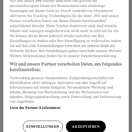
Wir und unsere
293
-Partner speichern und greifen auf
personenbezogene Daten wie Browserdaten oder eindeutige
Teilen
Merken
Kennungen auf Ihrem Gerät zu. Durch Auswahl von Akzeptieren
aktivieren Sie Tracking-Technologien für die unter „Wir und unsere
Partner verarbeiten Daten, um Ihnen Dienste bereitzustellen“
aufgeführten Zwecke. Wenn Tracker deaktiviert sind, sind manche
Mit der folgenden Mustervorlage erfahren Sie:
Artikel teilen
Inhalte und Anzeigen möglicherweise nicht mehr so relevant für Sie.
Sie können dieses Menü jederzeit wieder aufrufen, um Ihre
Einstellungen zu ändern oder Ihre Einwilligung zu widerrufen, indem
Sie auf den Link Voreinstellungen verwalten am unteren Rand der
Webseite klicken. Ihre Einstellungen gelten innerhalb unseres Website.
Weitere Informationen finden Sie in unserer Datenschutzerklärung.
Wir und unsere Partner verarbeiten Daten, um Folgendes
bereitzustellen:
Verwendung genauer Standortdaten. Endgeräteeigenschaften zur
Identifikation aktiv abfragen. Speichern von oder Zugriff auf
Informationen auf einem Endgerät. Personalisierte Werbung und
Inhalte, Messung von Werbeleistung und der Performance von
Inhalten, Zielgruppenforschung sowie Entwicklung und Verbesserung
von Angeboten.
Liste der Partner (Lieferanten)
EINSTELLUNGEN
AKZEPTIEREN