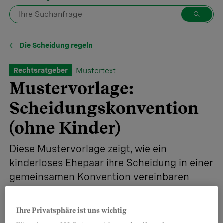
Die Scheidung regeln
Mustertext
Rechtsratgeber
Mustervorlage:
Scheidungskonvention
(ohne Kinder)
Diese Mustervorlage zeigt, wie ein
kinderloses Ehepaar ihre Scheidung in einer
gemeinsamen Konvention vereinbaren
kann.
Ihre Privatsphäre ist uns wichtig