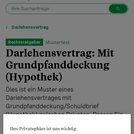
Darlehensvertrag
Mustertext
Rechtsratgeber
Darlehensvertrag: Mit
Grundpfand­deckung
(Hypothek)
Dies ist ein Muster eines
Darlehensvertrages mit
Grundpfanddeckung/Schuldbrief
(Hypothek) zwischen Privaten. Passen Sie
den Text Ihren persönlichen Verhältnissen
Ihre Privatsphäre ist uns wichtig
an.