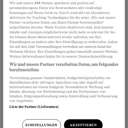
Wir und unsere
293
-Partner speichern und greifen auf
personenbezogene Daten wie Browserdaten oder eindeutige
Kennungen auf Ihrem Gerät zu. Durch Auswahl von Akzeptieren
aktivieren Sie Tracking-Technologien für die unter „Wir und unsere
Partner verarbeiten Daten, um Ihnen Dienste bereitzustellen“
Teilen
Merken
aufgeführten Zwecke. Wenn Tracker deaktiviert sind, sind manche
Inhalte und Anzeigen möglicherweise nicht mehr so relevant für Sie.
Sie können dieses Menü jederzeit wieder aufrufen, um Ihre
Dieser Mustervertrag zeigt Ihnen unter
Artikel teilen
Einstellungen zu ändern oder Ihre Einwilligung zu widerrufen, indem
Sie auf den Link Voreinstellungen verwalten am unteren Rand der
anderem, …
Webseite klicken. Ihre Einstellungen gelten innerhalb unseres Website.
Weitere Informationen finden Sie in unserer Datenschutzerklärung.
Wir und unsere Partner verarbeiten Daten, um Folgendes
bereitzustellen:
Verwendung genauer Standortdaten. Endgeräteeigenschaften zur
Identifikation aktiv abfragen. Speichern von oder Zugriff auf
Informationen auf einem Endgerät. Personalisierte Werbung und
Inhalte, Messung von Werbeleistung und der Performance von
Inhalten, Zielgruppenforschung sowie Entwicklung und Verbesserung
von Angeboten.
Liste der Partner (Lieferanten)
EINSTELLUNGEN
AKZEPTIEREN