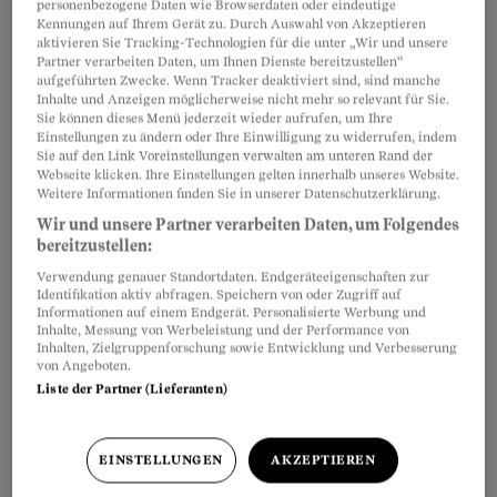
personenbezogene Daten wie Browserdaten oder eindeutige
massive Verluste erlitten haben, sind der
Kennungen auf Ihrem Gerät zu. Durch Auswahl von Akzeptieren
aktivieren Sie Tracking-Technologien für die unter „Wir und unsere
Ansicht, sie seien bezüglich der Anlagen
falsch
Partner verarbeiten Daten, um Ihnen Dienste bereitzustellen“
aufgeführten Zwecke. Wenn Tracker deaktiviert sind, sind manche
beraten
worden. Bloss: Wie soll man das
Inhalte und Anzeigen möglicherweise nicht mehr so relevant für Sie.
beweisen, wenn dies nicht schriftlich
Sie können dieses Menü jederzeit wieder aufrufen, um Ihre
Einstellungen zu ändern oder Ihre Einwilligung zu widerrufen, indem
dokumentiert ist? So mancher wäre deshalb froh
Sie auf den Link Voreinstellungen verwalten am unteren Rand der
Webseite klicken. Ihre Einstellungen gelten innerhalb unseres Website.
gewesen, wenn er vom damaligen
Weitere Informationen finden Sie in unserer Datenschutzerklärung.
Beratungsgespräch ein Protokoll verlangt hätte.
Wir und unsere Partner verarbeiten Daten, um Folgendes
Bei den meisten jedoch fehlt ein solches.
bereitzustellen:
Allfällige rudimentäre interne Notizen des
Verwendung genauer Standortdaten. Endgeräteeigenschaften zur
Identifikation aktiv abfragen. Speichern von oder Zugriff auf
Bankberaters dürften dem Anleger bei einer
Informationen auf einem Endgerät. Personalisierte Werbung und
Inhalte, Messung von Werbeleistung und der Performance von
Auseinandersetzung kaum nützen. Umso
Inhalten, Zielgruppenforschung sowie Entwicklung und Verbesserung
wichtiger ist es, ein
detailliertes Protokoll vom
von Angeboten.
Liste der Partner (Lieferanten)
Beratungsgespräch
zu haben.
EINSTELLUNGEN
AKZEPTIEREN