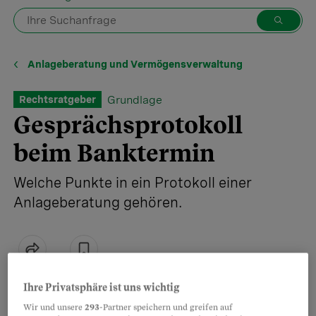
Anlageberatung und Vermögensverwaltung
Grundlage
Rechtsratgeber
Gesprächsprotokoll
beim Banktermin
Welche Punkte in ein Protokoll einer
Anlageberatung gehören.
Teilen
Merken
Ihre Privatsphäre ist uns wichtig
Wir und unsere
293
-Partner speichern und greifen auf
Viele Anleger, die während der Finanzkrise
Artikel teilen