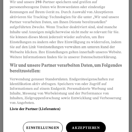
Wir und unsere
293
-Partner speichern und greifen auf
personenbezogene Daten wie Browserdaten oder eindeutige
Kennungen auf Ihrem Gerät zu. Durch Auswahl von Akzeptieren
aktivieren Sie Tracking-Technologien für die unter „Wir und unsere
Teilen
Merken
Partner verarbeiten Daten, um Ihnen Dienste bereitzustellen“
aufgeführten Zwecke. Wenn Tracker deaktiviert sind, sind manche
Inhalte und Anzeigen möglicherweise nicht mehr so relevant für Sie.
Frage: Ich möchte den Zahnarzt wechseln. Mein
Artikel teilen
Sie können dieses Menü jederzeit wieder aufrufen, um Ihre
Einstellungen zu ändern oder Ihre Einwilligung zu widerrufen, indem
bisheriger Zahnarzt weigert sich, mir die
Sie auf den Link Voreinstellungen verwalten am unteren Rand der
Unterlagen und Röntgenbilder auszuhändigen.
Webseite klicken. Ihre Einstellungen gelten innerhalb unseres Website.
Weitere Informationen finden Sie in unserer Datenschutzerklärung.
Habe ich nicht Anspruch auf deren
Wir und unsere Partner verarbeiten Daten, um Folgendes
Herausgabe?
bereitzustellen:
Verwendung genauer Standortdaten. Endgeräteeigenschaften zur
Identifikation aktiv abfragen. Speichern von oder Zugriff auf
Informationen auf einem Endgerät. Personalisierte Werbung und
Inhalte, Messung von Werbeleistung und der Performance von
Inhalten, Zielgruppenforschung sowie Entwicklung und Verbesserung
von Angeboten.
Liste der Partner (Lieferanten)
EINSTELLUNGEN
AKZEPTIEREN