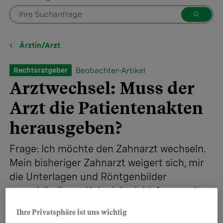
Ärztin/Arzt
Beobachter-Artikel
Rechtsratgeber
Arztwechsel: Muss der
Arzt die Patientenakten
herausgeben?
Frage: Ich möchte den Zahnarzt wechseln.
Mein bisheriger Zahnarzt weigert sich, mir
die Unterlagen und Röntgenbilder
auszuhändigen. Habe ich nicht Anspruch
auf deren Herausgabe?
Ihre Privatsphäre ist uns wichtig