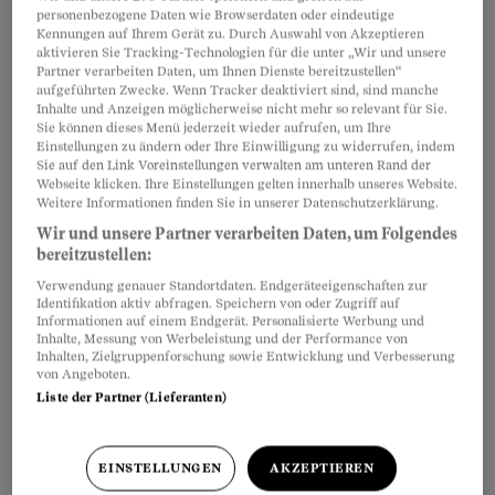
personenbezogene Daten wie Browserdaten oder eindeutige
Kennungen auf Ihrem Gerät zu. Durch Auswahl von Akzeptieren
aktivieren Sie Tracking-Technologien für die unter „Wir und unsere
Die Tätigkeit des Zahnprothetikers ist
Artikel teilen
Partner verarbeiten Daten, um Ihnen Dienste bereitzustellen“
zweigeteilt:
aufgeführten Zwecke. Wenn Tracker deaktiviert sind, sind manche
Inhalte und Anzeigen möglicherweise nicht mehr so relevant für Sie.
Sie können dieses Menü jederzeit wieder aufrufen, um Ihre
Einstellungen zu ändern oder Ihre Einwilligung zu widerrufen, indem
Sie auf den Link Voreinstellungen verwalten am unteren Rand der
Webseite klicken. Ihre Einstellungen gelten innerhalb unseres Website.
Weitere Informationen finden Sie in unserer Datenschutzerklärung.
Wir und unsere Partner verarbeiten Daten, um Folgendes
bereitzustellen:
Verwendung genauer Standortdaten. Endgeräteeigenschaften zur
Identifikation aktiv abfragen. Speichern von oder Zugriff auf
Informationen auf einem Endgerät. Personalisierte Werbung und
Inhalte, Messung von Werbeleistung und der Performance von
Inhalten, Zielgruppenforschung sowie Entwicklung und Verbesserung
von Angeboten.
Liste der Partner (Lieferanten)
EINSTELLUNGEN
AKZEPTIEREN