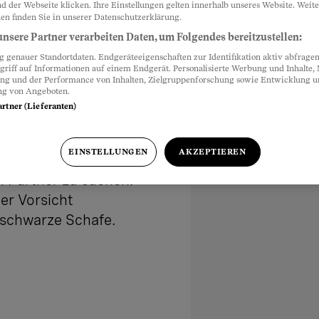
d der Webseite klicken. Ihre Einstellungen gelten innerhalb unseres Website. Weite
en finden Sie in unserer Datenschutzerklärung.
nsere Partner verarbeiten Daten, um Folgendes bereitzustellen:
genauer Standortdaten. Endgeräteeigenschaften zur Identifikation aktiv abfragen
griff auf Informationen auf einem Endgerät. Personalisierte Werbung und Inhalte
ung und der Performance von Inhalten, Zielgruppenforschung sowie Entwicklung 
ng von Angeboten.
artner (Lieferanten)
vergleichen
EINSTELLUNGEN
AKZEPTIEREN
en Partner zu suchen.
er Vorsicht
 schwarze Schafe.