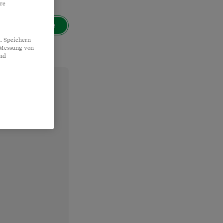
re
Suche
. Speichern
, Messung von
und