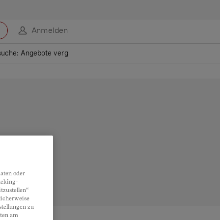
Anmelden
suche: Angebote vergleichen
aten oder
acking-
tzustellen“
licherweise
stellungen zu
lten am