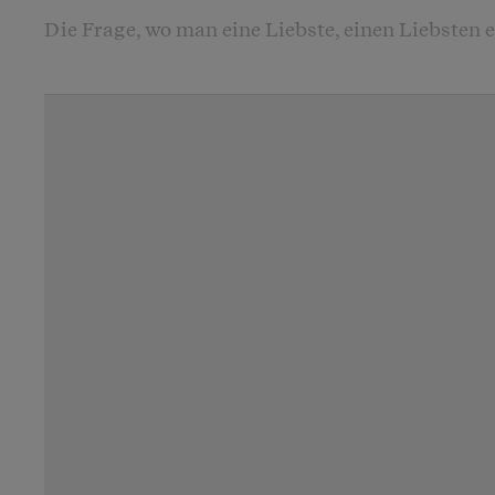
Die Frage, wo man eine Liebste, einen Liebsten eh
Online-Partnervermittlung, mit Hilfe einer he
Partnervermittlungsagentur oder via Zeitungsins
beantworten. Denn egal wo man auf interessant
Personen trifft: Am Schluss ist entscheidend, ob
überspringt. Darüber entscheidet nicht die Suc
Zufall. Bei der Partnersuche ist deshalb Gelass
angesagt sowie kritische Distanz zu den kommer
Vermittlungsangeboten. Denn es gibt
schwarze 