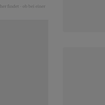
er findet - ob bei einer
rkömmlichen
erat - lässt sich nicht
e, sympathische
 der Liebesfunke
hmethode, sondern der
enheit und Geduld
ziellen
Schafe
.