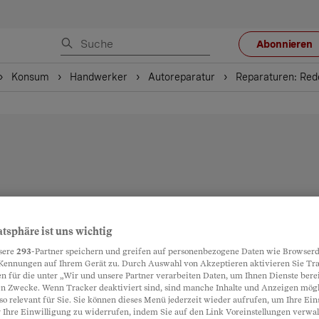
Abonnieren
Konsum
Handwerker
Autoreparatur
Reparaturen: Rede
atsphäre ist uns wichtig
sere
293
-Partner speichern und greifen auf personenbezogene Daten wie Browserd
Kennungen auf Ihrem Gerät zu. Durch Auswahl von Akzeptieren aktivieren Sie Tr
n für die unter „Wir und unsere Partner verarbeiten Daten, um Ihnen Dienste berei
n Zwecke. Wenn Tracker deaktiviert sind, sind manche Inhalte und Anzeigen mög
so relevant für Sie. Sie können dieses Menü jederzeit wieder aufrufen, um Ihre Ein
 Ihre Einwilligung zu widerrufen, indem Sie auf den Link Voreinstellungen verwa