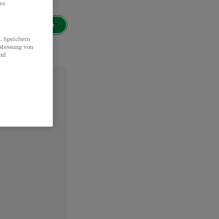
re
Suche
. Speichern
, Messung von
und