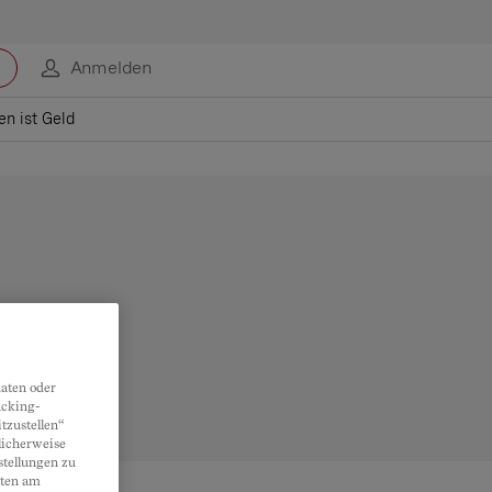
Anmelden
n ist Geld
aten oder
acking-
tzustellen“
licherweise
stellungen zu
lten am