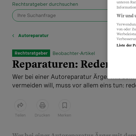
unteren Ran
Rechtsratgeber durchsuchen
Information
Wir und u
Verwendung 
von oder Zu
Werbeleist
Autoreparatur
Verbesseru
Liste der P
Beobachter-Artikel
Rechtsratgeber
Reparaturen: Reden ist 
Wer bei einer Autoreparatur Ärger mit dem
vermeiden will, muss vor allem eins tun: red
Teilen
Drucken
Merken
Artikel teilen
Wer bei einer Autoreparatur Ärger mit de