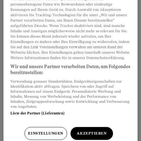
personenbezogene Daten wie Browserdaten oder eindeutige
Kennungen auf Ihrem Gerät zu. Durch Auswahl von Akzeptieren
aktivieren Sie Tracking-Technologien für die unter „Wir und unsere
Zum Thema «Pauschalreisen» sind im
Artikel teilen
Partner verarbeiten Daten, um Ihnen Dienste bereitzustellen“
Beobachter diese Artikel mit konkreten
aufgeführten Zwecke. Wenn Tracker deaktiviert sind, sind manche
Inhalte und Anzeigen möglicherweise nicht mehr so relevant für Sie.
Beispielen aus dem Beratungsalltag erschienen:
Sie können dieses Menü jederzeit wieder aufrufen, um Ihre
Einstellungen zu ändern oder Ihre Einwilligung zu widerrufen, indem
Sie auf den Link Voreinstellungen verwalten am unteren Rand der
Webseite klicken. Ihre Einstellungen gelten innerhalb unseres Website.
Weitere Informationen finden Sie in unserer Datenschutzerklärung.
Wir und unsere Partner verarbeiten Daten, um Folgendes
bereitzustellen:
Verwendung genauer Standortdaten. Endgeräteeigenschaften zur
Identifikation aktiv abfragen. Speichern von oder Zugriff auf
Informationen auf einem Endgerät. Personalisierte Werbung und
Inhalte, Messung von Werbeleistung und der Performance von
Inhalten, Zielgruppenforschung sowie Entwicklung und Verbesserung
von Angeboten.
Liste der Partner (Lieferanten)
EINSTELLUNGEN
AKZEPTIEREN