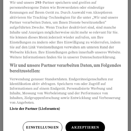
Wir und unsere
293
-Partner speichern und greifen auf
personenbezogene Daten wie Browserdaten oder eindeutige
Kennungen auf Ihrem Gerät zu. Durch Auswahl von Akzeptieren
aktivieren Sie Tracking-Technologien für die unter „Wir und unsere
Teilen
Merken
Partner verarbeiten Daten, um Ihnen Dienste bereitzustellen“
aufgeführten Zwecke. Wenn Tracker deaktiviert sind, sind manche
Inhalte und Anzeigen möglicherweise nicht mehr so relevant für Sie.
Sie können dieses Menü jederzeit wieder aufrufen, um Ihre
BGE
149 V 224
: Teilinvalide Personen können
Artikel teilen
Einstellungen zu ändern oder Ihre Einwilligung zu widerrufen, indem
eine Langzeit-Physiotherapie
zum Erhalt der
Sie auf den Link Voreinstellungen verwalten am unteren Rand der
Webseite klicken. Ihre Einstellungen gelten innerhalb unseres Website.
Restarbeitsfähigkeit
auch dann weiterhin
Weitere Informationen finden Sie in unserer Datenschutzerklärung.
erhalten, wenn sie das Referenzalter der AHV
Wir und unsere Partner verarbeiten Daten, um Folgendes
erreicht haben.
bereitzustellen:
Verwendung genauer Standortdaten. Endgeräteeigenschaften zur
Identifikation aktiv abfragen. Speichern von oder Zugriff auf
Informationen auf einem Endgerät. Personalisierte Werbung und
Inhalte, Messung von Werbeleistung und der Performance von
Inhalten, Zielgruppenforschung sowie Entwicklung und Verbesserung
von Angeboten.
Liste der Partner (Lieferanten)
EINSTELLUNGEN
AKZEPTIEREN