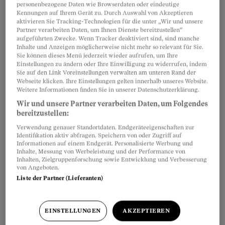
personenbezogene Daten wie Browserdaten oder eindeutige
In allen Kantonen, ausser in AI und NE, haben
Artikel teilen
Kennungen auf Ihrem Gerät zu. Durch Auswahl von Akzeptieren
aktivieren Sie Tracking-Technologien für die unter „Wir und unsere
Sie das Recht, die
Früchte
zu
pflücken
, die vom
Partner verarbeiten Daten, um Ihnen Dienste bereitzustellen“
Nachbarbaum
in Ihr Grundstück ragen. Dieses
aufgeführten Zwecke. Wenn Tracker deaktiviert sind, sind manche
Inhalte und Anzeigen möglicherweise nicht mehr so relevant für Sie.
sogenannte Anriesrecht soll Sie dafür
Sie können dieses Menü jederzeit wieder aufrufen, um Ihre
Einstellungen zu ändern oder Ihre Einwilligung zu widerrufen, indem
entschädigen, dass Sie die überragenden Äste zu
Sie auf den Link Voreinstellungen verwalten am unteren Rand der
dulden haben. In Neuenburg dürfen Sie
Webseite klicken. Ihre Einstellungen gelten innerhalb unseres Website.
Weitere Informationen finden Sie in unserer Datenschutzerklärung.
lediglich die Früchte nehmen, die von selbst
Wir und unsere Partner verarbeiten Daten, um Folgendes
heruntergefallen sind, im Kanton Appenzell
bereitzustellen:
Innerrhoden gar keine.
Verwendung genauer Standortdaten. Endgeräteeigenschaften zur
Identifikation aktiv abfragen. Speichern von oder Zugriff auf
Informationen auf einem Endgerät. Personalisierte Werbung und
Inhalte, Messung von Werbeleistung und der Performance von
Inhalten, Zielgruppenforschung sowie Entwicklung und Verbesserung
von Angeboten.
Liste der Partner (Lieferanten)
EINSTELLUNGEN
AKZEPTIEREN