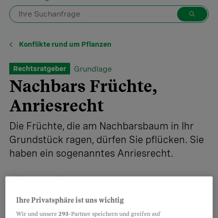
Konflikte rund um Pflanzen
Grundlage
Rechtsratgeber
Nachbars Früchte,
Anriesrecht
Die Früchte, die am Nachbarsbaum in Ihr
Grundstück ragen, dürfen Sie pflücken. Sie
haben ein sogenanntes Anriesrecht.
Ihre Privatsphäre ist uns wichtig
Teilen
Merken
Wir und unsere
293
-Partner speichern und greifen auf