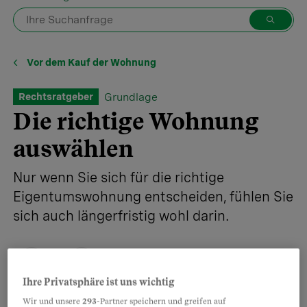
Vor dem Kauf der Wohnung
Grundlage
Rechtsratgeber
Die richtige Wohnung
auswählen
Nur wenn Sie sich für die richtige
Eigentumswohnung entscheiden, fühlen Sie
sich auch längerfristig wohl darin.
Ihre Privatsphäre ist uns wichtig
Teilen
Merken
Wir und unsere
293
-Partner speichern und greifen auf