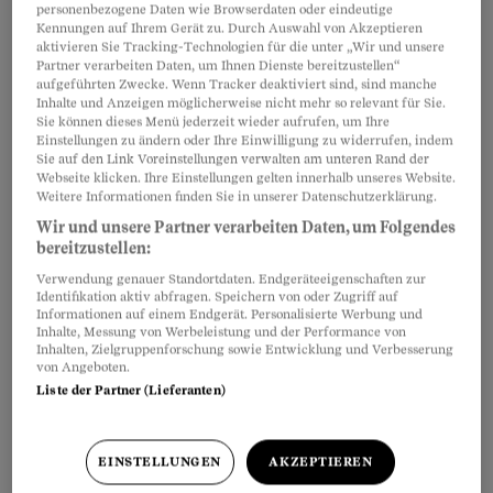
personenbezogene Daten wie Browserdaten oder eindeutige
Der schönste Standort bringt Ihnen nichts, wenn
Artikel teilen
Kennungen auf Ihrem Gerät zu. Durch Auswahl von Akzeptieren
aktivieren Sie Tracking-Technologien für die unter „Wir und unsere
die Eigentumswohnung selber Ihren
Partner verarbeiten Daten, um Ihnen Dienste bereitzustellen“
Bedürfnissen nicht gerecht wird. Sowohl die
aufgeführten Zwecke. Wenn Tracker deaktiviert sind, sind manche
Inhalte und Anzeigen möglicherweise nicht mehr so relevant für Sie.
Anzahl der Räume
als auch der
Standard des
Sie können dieses Menü jederzeit wieder aufrufen, um Ihre
Einstellungen zu ändern oder Ihre Einwilligung zu widerrufen, indem
Innenausbaus
sollten Ihren Anforderungen und
Sie auf den Link Voreinstellungen verwalten am unteren Rand der
Vorstellungen entsprechen.
Webseite klicken. Ihre Einstellungen gelten innerhalb unseres Website.
Weitere Informationen finden Sie in unserer Datenschutzerklärung.
Wir und unsere Partner verarbeiten Daten, um Folgendes
bereitzustellen:
Verwendung genauer Standortdaten. Endgeräteeigenschaften zur
Identifikation aktiv abfragen. Speichern von oder Zugriff auf
Informationen auf einem Endgerät. Personalisierte Werbung und
Inhalte, Messung von Werbeleistung und der Performance von
Inhalten, Zielgruppenforschung sowie Entwicklung und Verbesserung
von Angeboten.
Liste der Partner (Lieferanten)
EINSTELLUNGEN
AKZEPTIEREN