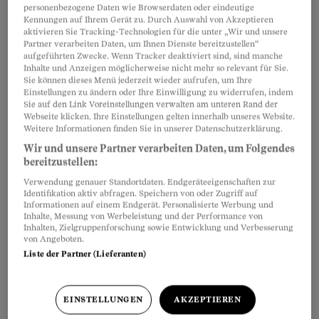
personenbezogene Daten wie Browserdaten oder eindeutige
Kennungen auf Ihrem Gerät zu. Durch Auswahl von Akzeptieren
Mit diesem Brief können Sie die von Ihnen
Artikel teilen
aktivieren Sie Tracking-Technologien für die unter „Wir und unsere
gemietete Wohnung kündigen. Das
Partner verarbeiten Daten, um Ihnen Dienste bereitzustellen“
aufgeführten Zwecke. Wenn Tracker deaktiviert sind, sind manche
Kündigungsschreiben muss spätestens am
Inhalte und Anzeigen möglicherweise nicht mehr so relevant für Sie.
Sie können dieses Menü jederzeit wieder aufrufen, um Ihre
letzten Tag vor Beginn der Kündigungsfrist
Einstellungen zu ändern oder Ihre Einwilligung zu widerrufen, indem
beim Vermieter eintreffen.
Sie auf den Link Voreinstellungen verwalten am unteren Rand der
Webseite klicken. Ihre Einstellungen gelten innerhalb unseres Website.
Weitere Informationen finden Sie in unserer Datenschutzerklärung.
Wir und unsere Partner verarbeiten Daten, um Folgendes
bereitzustellen:
Verwendung genauer Standortdaten. Endgeräteeigenschaften zur
Identifikation aktiv abfragen. Speichern von oder Zugriff auf
Informationen auf einem Endgerät. Personalisierte Werbung und
Inhalte, Messung von Werbeleistung und der Performance von
Inhalten, Zielgruppenforschung sowie Entwicklung und Verbesserung
von Angeboten.
Liste der Partner (Lieferanten)
EINSTELLUNGEN
AKZEPTIEREN