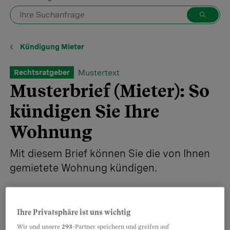
Kündigung Mieter
Mustertext
Rechtsratgeber
Musterbrief (Mieter): So
kündigen Sie Ihre
Wohnung
Mit diesem Brief können Sie die von Ihnen
gemietete Wohnung kündigen.
Ihre Privatsphäre ist uns wichtig
Teilen
Merken
Wir und unsere
293
-Partner speichern und greifen auf