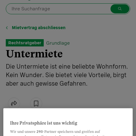
Mietvertrag abschliessen
Grundlage
Rechtsratgeber
Untermiete
Die Untermiete ist eine beliebte Wohnform.
Kein Wunder. Sie bietet viele Vorteile, birgt
aber auch gewisse Gefahren.
Teilen
Merken
Ihre Privatsphäre ist uns wichtig
Die Untermiete ist eine beliebte Wohnform.
Artikel teilen
Wir und unsere
293
-Partner speichern und greifen auf