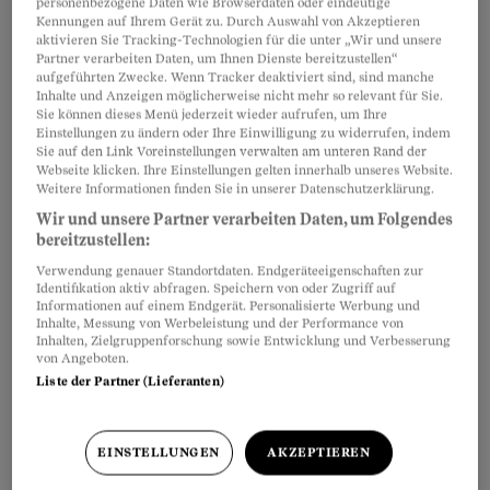
personenbezogene Daten wie Browserdaten oder eindeutige
Kein Wunder. Sie bietet viele Vorteile, birgt aber
Kennungen auf Ihrem Gerät zu. Durch Auswahl von Akzeptieren
auch gewisse Gefahren. Wenn Sie Ihre Wohnung
aktivieren Sie Tracking-Technologien für die unter „Wir und unsere
Partner verarbeiten Daten, um Ihnen Dienste bereitzustellen“
ganz oder auch nur ein Zimmer
untervermieten
aufgeführten Zwecke. Wenn Tracker deaktiviert sind, sind manche
Inhalte und Anzeigen möglicherweise nicht mehr so relevant für Sie.
möchten, brauchen Sie hierfür die
Zustimmung
Sie können dieses Menü jederzeit wieder aufrufen, um Ihre
des Vermieters
.
Einstellungen zu ändern oder Ihre Einwilligung zu widerrufen, indem
Sie auf den Link Voreinstellungen verwalten am unteren Rand der
Webseite klicken. Ihre Einstellungen gelten innerhalb unseres Website.
Weitere Informationen finden Sie in unserer Datenschutzerklärung.
Wir und unsere Partner verarbeiten Daten, um Folgendes
bereitzustellen:
Verwendung genauer Standortdaten. Endgeräteeigenschaften zur
Identifikation aktiv abfragen. Speichern von oder Zugriff auf
Informationen auf einem Endgerät. Personalisierte Werbung und
Inhalte, Messung von Werbeleistung und der Performance von
Inhalten, Zielgruppenforschung sowie Entwicklung und Verbesserung
von Angeboten.
Liste der Partner (Lieferanten)
EINSTELLUNGEN
AKZEPTIEREN