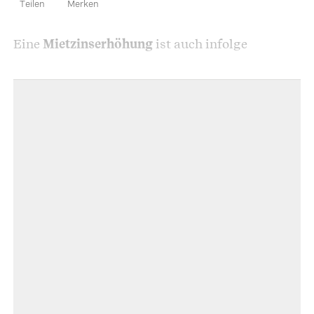
Teilen
Merken
Eine
Mietzinserhöhung
ist auch infolge
Artikel teilen
Teuerung und allgemeiner Kostensteigerung
möglich: