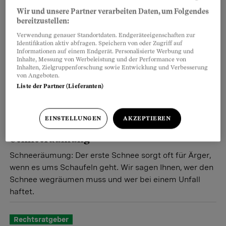
Wir und unsere Partner verarbeiten Daten, um Folgendes
bereitzustellen:
Verwendung genauer Standortdaten. Endgeräteeigenschaften zur
Identifikation aktiv abfragen. Speichern von oder Zugriff auf
Informationen auf einem Endgerät. Personalisierte Werbung und
Inhalte, Messung von Werbeleistung und der Performance von
Inhalten, Zielgruppenforschung sowie Entwicklung und Verbesserung
von Angeboten.
Liste der Partner (Lieferanten)
Rechtsratgeber
EINSTELLUNGEN
AKZEPTIEREN
Grundlage
Schneeräumung
Schneeräumung: Der erste Schnee sorgt oft für Ärger,
wenn es ums Schaufeln geht. Wir sagen Ihnen, wer den
Schnee wegräumen muss und wer bei einem Unfall
haftet.
Rechtsratgeber