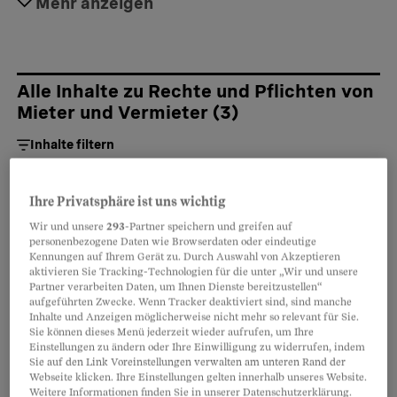
Hier erfahren Sie mehr über Ihre Rechte und Pflichten
Mehr anzeigen
im Allgemeinen. Beispielsweise welche Rolle die
Hausordnung spielt oder wie Sie Balkon oder Terrasse
nutzen dürfen.
Alle Inhalte zu Rechte und Pflichten von
Mieter und Vermieter
(
3
)
Inhalte filtern
Rechtsratgeber
Grundlage
Ihre Privatsphäre ist uns wichtig
Balkon, Sitzplatz und Terrasse in der
Wir und unsere
293
-Partner speichern und greifen auf
personenbezogene Daten wie Browserdaten oder eindeutige
Mietwohnung
Kennungen auf Ihrem Gerät zu. Durch Auswahl von Akzeptieren
aktivieren Sie Tracking-Technologien für die unter „Wir und unsere
Balkon, Sitzplatz und Terrasse sind für viele ein Stück
Partner verarbeiten Daten, um Ihnen Dienste bereitzustellen“
Freiheit, geben aber auch Anlass zu Konflikten.
aufgeführten Zwecke. Wenn Tracker deaktiviert sind, sind manche
Inhalte und Anzeigen möglicherweise nicht mehr so relevant für Sie.
Sie können dieses Menü jederzeit wieder aufrufen, um Ihre
Einstellungen zu ändern oder Ihre Einwilligung zu widerrufen, indem
Sie auf den Link Voreinstellungen verwalten am unteren Rand der
Webseite klicken. Ihre Einstellungen gelten innerhalb unseres Website.
Weitere Informationen finden Sie in unserer Datenschutzerklärung.