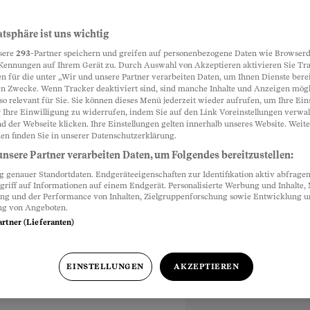
hren
atsphäre ist uns wichtig
Partnerinhalte
sere
293
-Partner speichern und greifen auf personenbezogene Daten wie Browserd
t ist, sorgt in
Kennungen auf Ihrem Gerät zu. Durch Auswahl von Akzeptieren aktivieren Sie Tr
n für die unter „Wir und unsere Partner verarbeiten Daten, um Ihnen Dienste berei
errichtsstil oder bei
n Zwecke. Wenn Tracker deaktiviert sind, sind manche Inhalte und Anzeigen mög
mitreden.
so relevant für Sie. Sie können dieses Menü jederzeit wieder aufrufen, um Ihre Ein
 Ihre Einwilligung zu widerrufen, indem Sie auf den Link Voreinstellungen verwa
d der Webseite klicken. Ihre Einstellungen gelten innerhalb unseres Website. Weite
en finden Sie in unserer Datenschutzerklärung.
nsere Partner verarbeiten Daten, um Folgendes bereitzustellen:
genauer Standortdaten. Endgeräteeigenschaften zur Identifikation aktiv abfragen
griff auf Informationen auf einem Endgerät. Personalisierte Werbung und Inhalte
ung und der Performance von Inhalten, Zielgruppenforschung sowie Entwicklung 
ng von Angeboten.
artner (Lieferanten)
EINSTELLUNGEN
AKZEPTIEREN
Praxislehrer an der