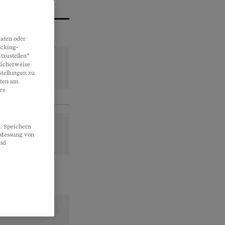
aten oder
acking-
tzustellen“
licherweise
stellungen zu
lten am
re
. Speichern
, Messung von
und