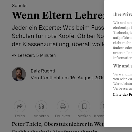
Schule
Wenn Eltern Lehrer bele
Ihre Priv
Wir und un
Jeder ein Experte: Was beim Fussball amüsan
eindeutige 
Technologie
Schulen für rote Köpfe. Ob bei Noten, im Unt
aufgeführte
der Klassenzuteilung, überall wollen Eltern 
nicht mehr 
ändern oder
unteren Ran
Lesezeit: 5 Minuten
Information
Wir und u
Balz Ruchti
Verwendung 
Veröffentlicht
am 16. August 2010 - 18:20 Uhr
von oder Zu
Werbeleist
Verbesseru
Liste der P
Teilen
Anhören
Drucken
Merken
Kommentare
Peter Thiele, Oberstufenlehrer in Wettingen und 
Artikel teilen