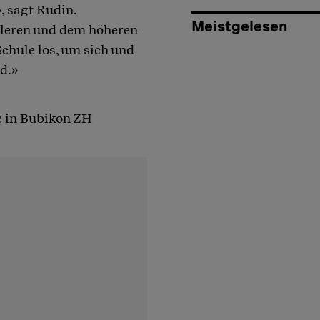
 sagt Rudin.
Meistgelesen
tleren und dem höheren
chule los, um sich und
nd.»
e in Bubikon ZH