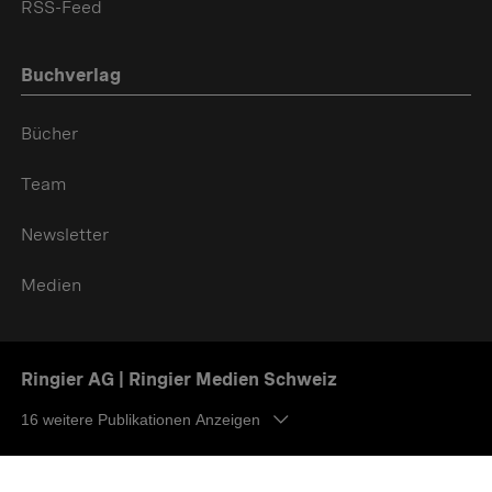
RSS-Feed
Buchverlag
Bücher
Team
Newsletter
Medien
Ringier AG | Ringier Medien Schweiz
16
weitere Publikationen Anzeigen