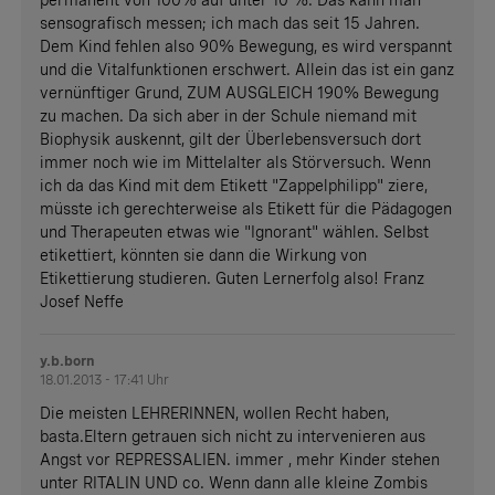
permanent von 100% auf unter 10 %. Das kann man
sensografisch messen; ich mach das seit 15 Jahren.
Dem Kind fehlen also 90% Bewegung, es wird verspannt
und die Vitalfunktionen erschwert. Allein das ist ein ganz
vernünftiger Grund, ZUM AUSGLEICH 190% Bewegung
zu machen. Da sich aber in der Schule niemand mit
Biophysik auskennt, gilt der Überlebensversuch dort
immer noch wie im Mittelalter als Störversuch. Wenn
ich da das Kind mit dem Etikett "Zappelphilipp" ziere,
müsste ich gerechterweise als Etikett für die Pädagogen
und Therapeuten etwas wie "Ignorant" wählen. Selbst
etikettiert, könnten sie dann die Wirkung von
Etikettierung studieren. Guten Lernerfolg also! Franz
Josef Neffe
y.b.born
18.01.2013 - 17:41 Uhr
Die meisten LEHRERINNEN, wollen Recht haben,
basta.Eltern getrauen sich nicht zu intervenieren aus
Angst vor REPRESSALIEN. immer , mehr Kinder stehen
unter RITALIN UND co. Wenn dann alle kleine Zombis