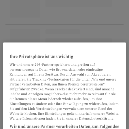
Ihre Privatsphäre ist uns wichtig
Wir und unsere
293
-Partner speichern und greifen auf
Warum? Martins Lehrer ahndet auch kleinste
personenbezogene Daten wie Browserdaten oder eindeutige
Kennungen auf Ihrem Gerät zu. Durch Auswahl von Akzeptieren
Verfehlungen mit sogenannten Einträgen in ein
aktivieren Sie Tracking-Technologien für die unter „Wir und unsere
spezielles Eintragsheft. Erscheint ein Schüler zu
Partner verarbeiten Daten, um Ihnen Dienste bereitzustellen“
aufgeführten Zwecke. Wenn Tracker deaktiviert sind, sind manche
spät, kaut er Kaugummi oder bringt eine
Inhalte und Anzeigen möglicherweise nicht mehr so relevant für Sie.
Sie können dieses Menü jederzeit wieder aufrufen, um Ihre
Schülerin die Unterschrift der Eltern unter eine
Einstellungen zu ändern oder Ihre Einwilligung zu widerrufen, indem
Prüfung
zu spät bei, wird das in diesem Heft
Sie auf den Link Voreinstellungen verwalten am unteren Rand der
Webseite klicken. Ihre Einstellungen gelten innerhalb unseres Website.
vermerkt. Sind drei solche Vermerke
Weitere Informationen finden Sie in unserer Datenschutzerklärung.
beisammen, verschlechtert sich seine
Wir und unsere Partner verarbeiten Daten, um Folgendes