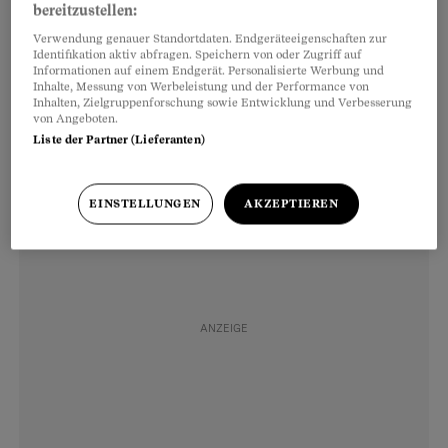
Beurteilung in der Rubrik «Arbeits- und
bereitzustellen:
Lernverhalten». Sogenannte soziale Einträge
Verwendung genauer Standortdaten. Endgeräteeigenschaften zur
Identifikation aktiv abfragen. Speichern von oder Zugriff auf
wie «Schwatzen im Unterricht», «Schüler
Informationen auf einem Endgerät. Personalisierte Werbung und
Inhalte, Messung von Werbeleistung und der Performance von
schmeisst Zettelchen» oder «Handyklingeln im
Inhalten, Zielgruppenforschung sowie Entwicklung und Verbesserung
von Angeboten.
Schulhaus» können direkt zu einem Vermerk im
Liste der Partner (Lieferanten)
Zeugnis führen.
EINSTELLUNGEN
AKZEPTIEREN