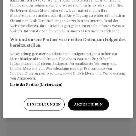
aufgeführten Zwecke. Wenn Tracker deaktiviert sind, sind manche
schon weiss färbt. Die aufgeheizte Luft macht
Inhalte und Anzeigen möglicherweise nicht mehr so relevant für Sie.
Sie können dieses Menü jederzeit wieder aufrufen, um Ihre
Danys Hund zu schaffen. Der schwarz-weisse
Einstellungen zu ändern oder Ihre Einwilligung zu widerrufen, indem
Border Collie hebt seinen Kopf nur dann von den
Sie auf den Link Voreinstellungen verwalten am unteren Rand der
Webseite klicken. Ihre Einstellungen gelten innerhalb unseres Website.
Vorderpfoten, wenn er seinen Namen hört: Sie
Weitere Informationen finden Sie in unserer Datenschutzerklärung.
hat ihn nach einer Rennstreckenkurve in
Wir und unsere Partner verarbeiten Daten, um Folgendes
bereitzustellen:
Monaco benannt – Dany ist Formel-1-Fan.
Verwendung genauer Standortdaten. Endgeräteeigenschaften zur
Identifikation aktiv abfragen. Speichern von oder Zugriff auf
Informationen auf einem Endgerät. Personalisierte Werbung und
Inhalte, Messung von Werbeleistung und der Performance von
Inhalten, Zielgruppenforschung sowie Entwicklung und Verbesserung
von Angeboten.
Liste der Partner (Lieferanten)
EINSTELLUNGEN
AKZEPTIEREN