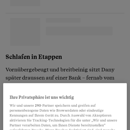
Schlafen in Etappen
Vornübergebeugt und breitbeinig sitzt Dany
später draussen auf einer Bank – fernab vom
Getöse der Busse und Trams, von den Menschen
mit Reisetaschen und Rollkoffern und vom
Ihre Privatsphäre ist uns wichtig
grossen Schriftzug «Flughafen Zürich», der über
Wir und unsere
293
-Partner speichern und greifen auf
dem Haupteingang prangt. Die Abendsonne
personenbezogene Daten wie Browserdaten oder eindeutige
Kennungen auf Ihrem Gerät zu. Durch Auswahl von Akzeptieren
brennt unerbittlich auf das Gelände nieder, auch
aktivieren Sie Tracking-Technologien für die unter „Wir und unsere
Partner verarbeiten Daten, um Ihnen Dienste bereitzustellen“
wenn der Herbsttau am Morgen die Gräser