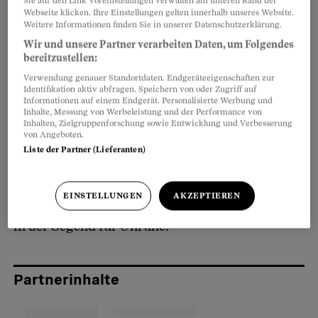
Sie auf den Link Voreinstellungen verwalten am unteren Rand der
Schlafzimmer, sagt der 66-Jährige. In der Nacht
Webseite klicken. Ihre Einstellungen gelten innerhalb unseres Website.
komme der Igel auf Besuch, in der Früh weckten
Weitere Informationen finden Sie in unserer Datenschutzerklärung.
ihn die Vögel.
Wir und unsere Partner verarbeiten Daten, um Folgendes
bereitzustellen:
Verwendung genauer Standortdaten. Endgeräteeigenschaften zur
An einem Morgen Ende August waren es jedoch
Identifikation aktiv abfragen. Speichern von oder Zugriff auf
Informationen auf einem Endgerät. Personalisierte Werbung und
zwei Polizeibeamte, die Feissli jäh aus seinen
Inhalte, Messung von Werbeleistung und der Performance von
Inhalten, Zielgruppenforschung sowie Entwicklung und Verbesserung
Träumen rissen. «Was du in Thailand machst,
von Angeboten.
geht uns nichts an», sagte einer der
Liste der Partner (Lieferanten)
Uniformierten. «Aber hier wollen wir dich
nicht!» Feisslis Anwesenheit, so steht es in der
EINSTELLUNGEN
AKZEPTIEREN
Wegweisungsverfügung, sorge bei den Kindern
in der Gegend für Unruhe.
Partnerinhalte