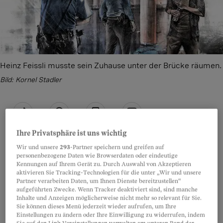
Heinz Feissli musste sein Zuhause unter der Brücke räumen.
Bild: Kornel Stadler
Teilen
Anhören
Merken
Kommentare
Ihre Privatsphäre ist uns wichtig
Wir und unsere
293
-Partner speichern und greifen auf
Heinz Feisslis Dach war der Himmel von
personenbezogene Daten wie Browserdaten oder eindeutige
Artikel teilen
Kennungen auf Ihrem Gerät zu. Durch Auswahl von Akzeptieren
Kaiseraugst AG. Mit Unterbrüchen fast drei
aktivieren Sie Tracking-Technologien für die unter „Wir und unsere
Partner verarbeiten Daten, um Ihnen Dienste bereitzustellen“
Jahrzehnte lang lebte er unter der
aufgeführten Zwecke. Wenn Tracker deaktiviert sind, sind manche
Eisenbahnbrücke. Nicht aus Not, sondern weil er
Inhalte und Anzeigen möglicherweise nicht mehr so relevant für Sie.
Sie können dieses Menü jederzeit wieder aufrufen, um Ihre
die Freiheit liebt. Es sei ein wunderschönes
Einstellungen zu ändern oder Ihre Einwilligung zu widerrufen, indem