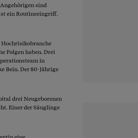
e Angehörigen sind
t ein Routineeingriff.
er Hochrisikobranche
he Folgen haben. Drei
Operationsteam in
e Bein. Der 80-Jährige
pital drei Neugeborenen
ht. Einer der Säuglinge
entin eine