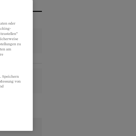
aten oder
acking-
tzustellen“
licherweise
stellungen zu
lten am
re
. Speichern
, Messung von
und