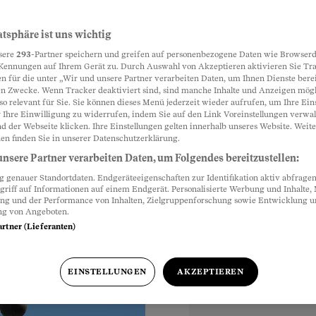
mer
atsphäre ist uns wichtig
Partnerinhalte
sere
293
-Partner speichern und greifen auf personenbezogene Daten wie Browserd
en Folgen von
Kennungen auf Ihrem Gerät zu. Durch Auswahl von Akzeptieren aktivieren Sie Tr
n für die unter „Wir und unsere Partner verarbeiten Daten, um Ihnen Dienste berei
tuscht und die
n Zwecke. Wenn Tracker deaktiviert sind, sind manche Inhalte und Anzeigen mög
lt. Jetzt fordern
so relevant für Sie. Sie können dieses Menü jederzeit wieder aufrufen, um Ihre Ein
 Ihre Einwilligung zu widerrufen, indem Sie auf den Link Voreinstellungen verwa
en.
d der Webseite klicken. Ihre Einstellungen gelten innerhalb unseres Website. Weite
en finden Sie in unserer Datenschutzerklärung.
nsere Partner verarbeiten Daten, um Folgendes bereitzustellen:
genauer Standortdaten. Endgeräteeigenschaften zur Identifikation aktiv abfragen
griff auf Informationen auf einem Endgerät. Personalisierte Werbung und Inhalte
ung und der Performance von Inhalten, Zielgruppenforschung sowie Entwicklung 
ng von Angeboten.
artner (Lieferanten)
EINSTELLUNGEN
AKZEPTIEREN