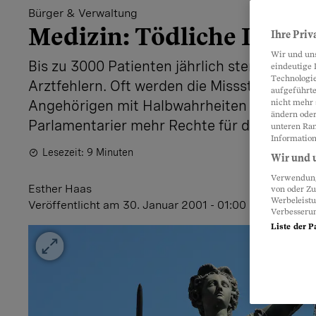
Bürger & Verwaltung
Medizin: Tödliche Irrtü
Ihre Priv
Wir und un
Bis zu 3000 Patienten jährlich sterben an d
eindeutige 
Technologie
Arztfehlern. Oft werden die Missstände ver
aufgeführte
Angehörigen mit Halbwahrheiten abgewimme
nicht mehr 
ändern oder
Parlamentarier mehr Rechte für die Patient
unteren Ran
Information
Lesezeit: 9 Minuten
Wir und u
Verwendung 
Esther Haas
von oder Zu
Werbeleist
Veröffentlicht
am 30. Januar 2001 - 01:00 Uhr
Verbesseru
Liste der P