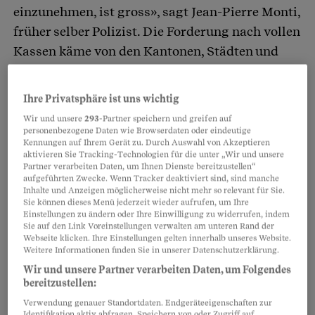
einzunehmen, ist gross», sagt Jean-Pierre Monti,
früher selber Polizist. Die Forderung nach vollen
Kassen käme von den Kantonen, Städten und
Gemeinden. Und: «Wo Geldstrafen verhängt
werden, um die budgetierten Einnahmen zu
Ihre Privatsphäre ist uns wichtig
erreichen, geht das meist auf Kosten der
Wir und unsere
293
-Partner speichern und greifen auf
Prävention.» Monti sieht das Problem vor allem
personenbezogene Daten wie Browserdaten oder eindeutige
Kennungen auf Ihrem Gerät zu. Durch Auswahl von Akzeptieren
auf Gemeindeebene: «Diese Korps verteilen etwa
aktivieren Sie Tracking-Technologien für die unter „Wir und unsere
Partner verarbeiten Daten, um Ihnen Dienste bereitzustellen“
nachts Parkbussen. Das ist wenig aufwändig
aufgeführten Zwecke. Wenn Tracker deaktiviert sind, sind manche
und bringt viel ein.» Rentabel seien auch
Inhalte und Anzeigen möglicherweise nicht mehr so relevant für Sie.
Sie können dieses Menü jederzeit wieder aufrufen, um Ihre
Geschwindigkeitskontrollen auf Autobahnen –
Einstellungen zu ändern oder Ihre Einwilligung zu widerrufen, indem
vor allem im Bereich von Baustellen.
Sie auf den Link Voreinstellungen verwalten am unteren Rand der
Webseite klicken. Ihre Einstellungen gelten innerhalb unseres Website.
Weitere Informationen finden Sie in unserer Datenschutzerklärung.
Wir und unsere Partner verarbeiten Daten, um Folgendes
Partnerinhalte
bereitzustellen:
Verwendung genauer Standortdaten. Endgeräteeigenschaften zur
Identifikation aktiv abfragen. Speichern von oder Zugriff auf