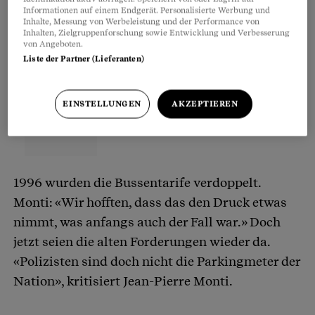
Informationen auf einem Endgerät. Personalisierte Werbung und
Inhalte, Messung von Werbeleistung und der Performance von
Inhalten, Zielgruppenforschung sowie Entwicklung und Verbesserung
von Angeboten.
Liste der Partner (Lieferanten)
EINSTELLUNGEN
AKZEPTIEREN
1996 wurden die Bussentarife verdoppelt.
Monti: «Wir hofften, dass das den Druck etwas
nimmt, was anfangs auch der Fall war.» Doch
jetzt seien die alten Forderungen wieder da.
«Polizisten sind doch nicht die Parkingmeter der
Nation», kritisiert Jean-Pierre Monti.