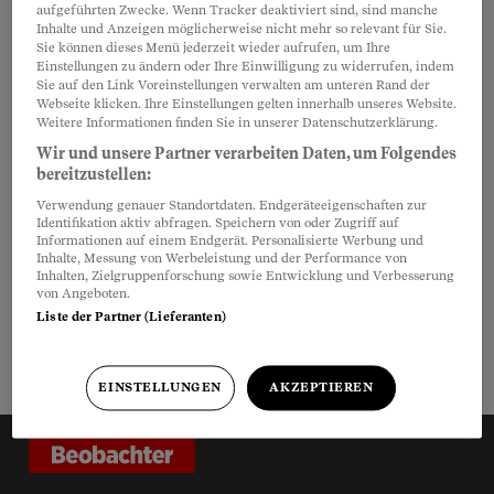
aufgeführten Zwecke. Wenn Tracker deaktiviert sind, sind manche
E-Mail-Adresse
*
Inhalte und Anzeigen möglicherweise nicht mehr so relevant für Sie.
Sie können dieses Menü jederzeit wieder aufrufen, um Ihre
Einstellungen zu ändern oder Ihre Einwilligung zu widerrufen, indem
Sie auf den Link Voreinstellungen verwalten am unteren Rand der
Anmelden
Webseite klicken. Ihre Einstellungen gelten innerhalb unseres Website.
Weitere Informationen finden Sie in unserer Datenschutzerklärung.
Wir und unsere Partner verarbeiten Daten, um Folgendes
Wenn Sie diesen Newsletter abonnieren,
bereitzustellen:
erklären Sie sich mit unseren
Richtlinien zum
Verwendung genauer Standortdaten. Endgeräteeigenschaften zur
Identifikation aktiv abfragen. Speichern von oder Zugriff auf
Datenschutz
einverstanden.
Informationen auf einem Endgerät. Personalisierte Werbung und
Inhalte, Messung von Werbeleistung und der Performance von
Inhalten, Zielgruppenforschung sowie Entwicklung und Verbesserung
von Angeboten.
Liste der Partner (Lieferanten)
2025
Mehr anzeigen
EINSTELLUNGEN
AKZEPTIEREN