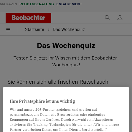
MAGAZIN
RECHTSBERATUNG
ENGAGEMENT
Startseite
Das Wochenquiz
Das Wochenquiz
Testen Sie jetzt Ihr Wissen mit dem Beobachter-
Wochenquiz!
Sie können sich alle frischen Rätsel auch
bequem jeden Freitag per Mail schicken
lassen:
Ihre Privatsphäre ist uns wichtig
Wir und unsere
293
-Partner speichern und greifen auf
personenbezogene Daten wie Browserdaten oder eindeutige
Name
*
Kennungen auf Ihrem Gerät zu. Durch Auswahl von Akzeptieren
aktivieren Sie Tracking-Technologien für die unter „Wir und unsere
Partner verarbeiten Daten, um Ihnen Dienste bereitzustellen“