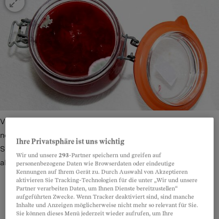
Von Schimmel befallene Stellen entfernen, die Konfitüre
nochmals aufkochen und gut ist? Lieber nicht. Die
Ihre Privatsphäre ist uns wichtig
Schimmelsporen werden durch Hitze nämlich nicht
Wir und unsere
293
-Partner speichern und greifen auf
abgetötet.
Bild: Getty Images
personenbezogene Daten wie Browserdaten oder eindeutige
Kennungen auf Ihrem Gerät zu. Durch Auswahl von Akzeptieren
aktivieren Sie Tracking-Technologien für die unter „Wir und unsere
Partner verarbeiten Daten, um Ihnen Dienste bereitzustellen“
aufgeführten Zwecke. Wenn Tracker deaktiviert sind, sind manche
Inhalte und Anzeigen möglicherweise nicht mehr so relevant für Sie.
Teilen
Anhören
Merken
Kommentare
Sie können dieses Menü jederzeit wieder aufrufen, um Ihre