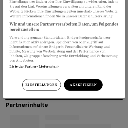
Einstellungen zu ändern oder Ihre Einwilligung zu widerrufen, indem
Sie auf den Link Voreinstellungen verwalten am unteren Rand der
Geräuschlos und unsichtbar wirbeln sie durch
Artikel teilen
Webseite klicken. Ihre Einstellungen gelten innerhalb unseres Website.
Weitere Informationen finden Sie in unserer Datenschutzerklärung.
Räume, Labors und Küchen. Da sie nur geringe
Wir und unsere Partner verarbeiten Daten, um Folgendes
Ansprüche an Nährboden und Temperatur
bereitzustellen:
stellen, nisten sie sich fast überall ein:
Verwendung genauer Standortdaten. Endgeräteeigenschaften zur
Identifikation aktiv abfragen. Speichern von oder Zugriff auf
Schimmelpilze
. Übertragen werden
Informationen auf einem Endgerät. Personalisierte Werbung und
Schimmelsporen durch die Luft, und sobald sie
Inhalte, Messung von Werbeleistung und der Performance von
Inhalten, Zielgruppenforschung sowie Entwicklung und Verbesserung
an ihren «Opfern» – beispielsweise Brot,
von Angeboten.
Konfitüre, Joghurt, Getreide, Nüssen, Obst oder
Liste der Partner (Lieferanten)
Gemüse – feuchte Stellen gefunden haben,
schlagen sie Wurzeln.
EINSTELLUNGEN
AKZEPTIEREN
Partnerinhalte