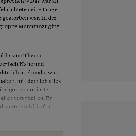
besprechen?» Das war an
el richtete seine Frage
r gestorben war. In der
gruppe Manntanzt ging
efühle zum Thema
nzerisch Nähe und
rkte ich nochmals, wie
haben, mit dem ich alles
ährige pensionierte
od zu verarbeiten. Er
 sagte: «Ich bin frei