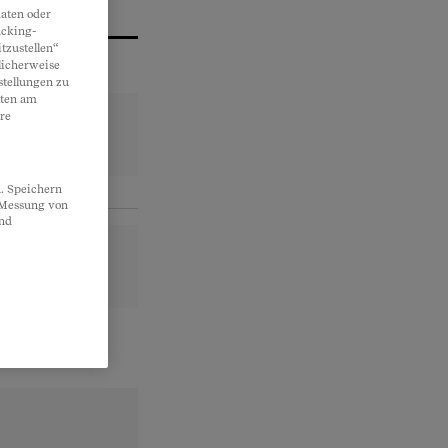
aten oder
acking-
tzustellen“
licherweise
stellungen zu
lten am
re
. Speichern
, Messung von
und