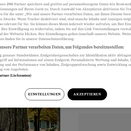
sere
293
-Partner speichern und greifen auf personenbezogene Daten wie Browserd
Kennungen auf Ihrem Gerät zu. Durch Auswahl von Akzeptieren aktivieren Sie Tr
 bester
n für die unter „Wir und unsere Partner verarbeiten Daten, um Ihnen Dienste berei
Partnerinhalte
n Zwecke. Wenn Tracker deaktiviert sind, sind manche Inhalte und Anzeigen mög
so relevant für Sie. Sie können dieses Menü jederzeit wieder aufrufen, um Ihre Ein
 Ihre Einwilligung zu widerrufen, indem Sie auf den Link Voreinstellungen verwa
d der Webseite klicken. Ihre Einstellungen gelten innerhalb unseres Website. Weite
im Verein. Doch nach
en finden Sie in unserer Datenschutzerklärung.
Es gibt keinen besten
nsere Partner verarbeiten Daten, um Folgendes bereitzustellen:
genauer Standortdaten. Endgeräteeigenschaften zur Identifikation aktiv abfragen
griff auf Informationen auf einem Endgerät. Personalisierte Werbung und Inhalte
ung und der Performance von Inhalten, Zielgruppenforschung sowie Entwicklung 
ng von Angeboten.
artner (Lieferanten)
EINSTELLUNGEN
AKZEPTIEREN