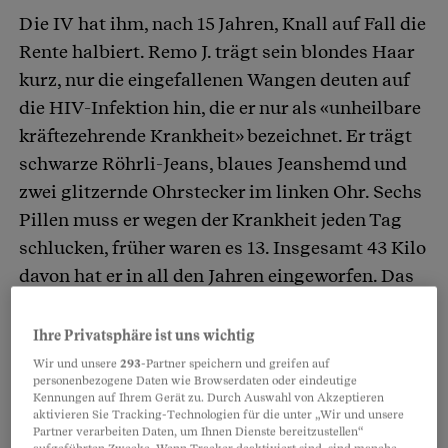
Die IV hat ihm, nach 15 Jahren, Knall auf Fall die
Rente halbiert. Remo J. trägt sein blondes Haar
kurz, nur die eingefallenen Wangen deuten auf
die HIV-Infektion hin, die er nur als «unheilbare
kräftezehrende Krankheit» bezeichnet. Er trägt
schwarze Röhrli-Jeans, blaues Jeanshemd und
zwei glitzernde Ohrstecker im linken Ohr. Sechs
Pillen muss er wegen der Krankheit jeden Tag
schlucken, früher waren es 13. Insgesamt 43 Kilo
davon hat er in all den Jahren eingeworfen. Das
hat er kürzlich ausgerechnet. Zeit hat er ja
genug.
Ihre Privatsphäre ist uns wichtig
Wir und unsere
293
-Partner speichern und greifen auf
personenbezogene Daten wie Browserdaten oder eindeutige
Kennungen auf Ihrem Gerät zu. Durch Auswahl von Akzeptieren
aktivieren Sie Tracking-Technologien für die unter „Wir und unsere
Partner verarbeiten Daten, um Ihnen Dienste bereitzustellen“