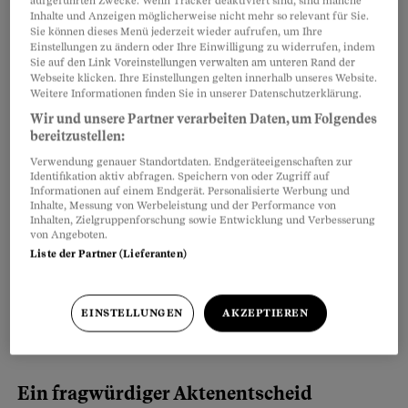
aufgeführten Zwecke. Wenn Tracker deaktiviert sind, sind manche
Inhalte und Anzeigen möglicherweise nicht mehr so relevant für Sie.
Sie können dieses Menü jederzeit wieder aufrufen, um Ihre
Einstellungen zu ändern oder Ihre Einwilligung zu widerrufen, indem
Sie auf den Link Voreinstellungen verwalten am unteren Rand der
Webseite klicken. Ihre Einstellungen gelten innerhalb unseres Website.
Weitere Informationen finden Sie in unserer Datenschutzerklärung.
Wir und unsere Partner verarbeiten Daten, um Folgendes
bereitzustellen:
Verwendung genauer Standortdaten. Endgeräteeigenschaften zur
Identifikation aktiv abfragen. Speichern von oder Zugriff auf
15 Jahre lang lebte er von einer vollen IV-Rente.
Informationen auf einem Endgerät. Personalisierte Werbung und
Inhalte, Messung von Werbeleistung und der Performance von
1900 Franken im Monat. Die wurde ihm nun, auf
Inhalten, Zielgruppenforschung sowie Entwicklung und Verbesserung
den 1. April 2010, halbiert – ohne dass er
von Angeboten.
Liste der Partner (Lieferanten)
vorgängig umfassend medizinisch untersucht
worden wäre. J. ging nur wie gewohnt alle drei
Monate in die HIV-Sprechstunde ins
EINSTELLUNGEN
AKZEPTIEREN
Universitätsspital Basel.
Ein fragwürdiger Aktenentscheid