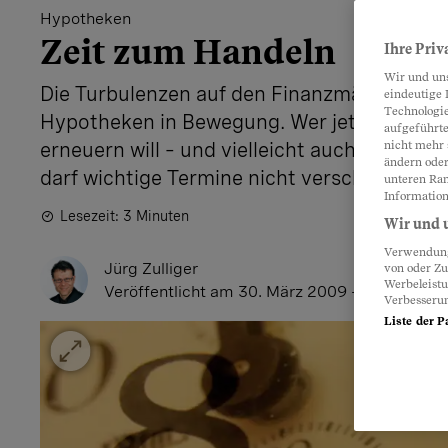
Hypotheken
Zeit zum Handeln
Ihre Priv
Wir und un
Die Turbulenzen auf den Finanzmärkten bri
eindeutige 
Technologie
Hypotheken in Bewegung. Wer jetzt seine 
aufgeführte
erneuern will – und vielleicht auch gleich d
nicht mehr 
ändern oder
darf wichtige Termine nicht verschlafen.
unteren Ran
Information
Lesezeit: 3 Minuten
Wir und u
Verwendung 
Jürg Zulliger
von oder Zu
Werbeleist
Veröffentlicht
am 30. März 2009 - 11:47 Uhr
Verbesseru
Liste der P