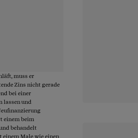
läft, muss er
tende Zins nicht gerade
nd bei einer
n lassen und
 Neufinanzierung
st einem beim
 und behandelt
t einem Male wie einen