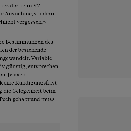
sberater beim VZ
die Ausnahme, sondern
chlicht vergessen.»
die Bestimmungen des
llen der bestehende
umgewandelt. Variable
iv günstig, entsprechen
en. Je nach
ek eine Kündigungsfrist
ig die Gelegenheit beim
t Pech gehabt und muss