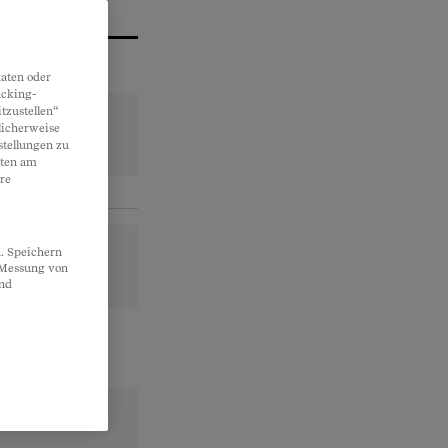
aten oder
acking-
tzustellen“
licherweise
stellungen zu
lten am
re
. Speichern
, Messung von
und