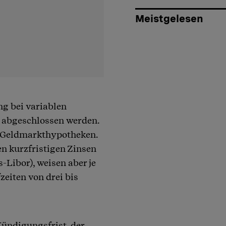
Meistgelesen
g bei variablen
t abgeschlossen werden.
er Geldmarkthypotheken.
n kurzfristigen Zinsen
-Libor), weisen aber je
eiten von drei bis
ündigungsfrist, der