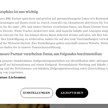
atsphäre ist uns wichtig
Partnerinhalte
sere
293
-Partner speichern und greifen auf personenbezogene Daten wie Browserd
ngen auch die
Kennungen auf Ihrem Gerät zu. Durch Auswahl von Akzeptieren aktivieren Sie Tr
n für die unter „Wir und unsere Partner verarbeiten Daten, um Ihnen Dienste berei
Hausfinanzierung
n Zwecke. Wenn Tracker deaktiviert sind, sind manche Inhalte und Anzeigen mög
ie Bank wechseln –,
so relevant für Sie. Sie können dieses Menü jederzeit wieder aufrufen, um Ihre Ein
 Ihre Einwilligung zu widerrufen, indem Sie auf den Link Voreinstellungen verwa
d der Webseite klicken. Ihre Einstellungen gelten innerhalb unseres Website. Weite
en finden Sie in unserer Datenschutzerklärung.
nsere Partner verarbeiten Daten, um Folgendes bereitzustellen:
genauer Standortdaten. Endgeräteeigenschaften zur Identifikation aktiv abfragen
griff auf Informationen auf einem Endgerät. Personalisierte Werbung und Inhalte
ung und der Performance von Inhalten, Zielgruppenforschung sowie Entwicklung 
ng von Angeboten.
artner (Lieferanten)
EINSTELLUNGEN
AKZEPTIEREN