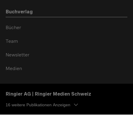
Buchverlag
Bücher
Team
Newsletter
Medien
Ringier AG | Ringier Medien Schweiz
16
weitere Publikationen Anzeigen