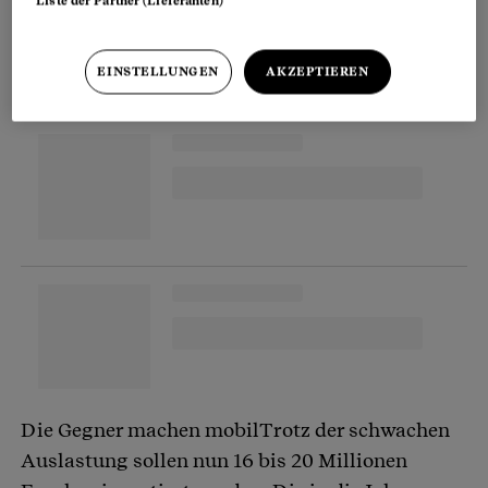
Liste der Partner (Lieferanten)
propagierten Zahl.
EINSTELLUNGEN
AKZEPTIEREN
Partnerinhalte
Die Gegner machen mobilTrotz der schwachen
Auslastung sollen nun 16 bis 20 Millionen