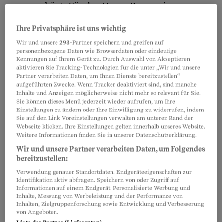
arg geschönt: Für das Haus «Rose», eine
sozialpädagogische Wohngruppe für
Ihre Privatsphäre ist uns wichtig
Gewaltopfer, ist das Kinderdorf nur Vermieter.
Wir und unsere
293
-Partner speichern und greifen auf
Die Studierenden des Projekts «emPower» sind
personenbezogene Daten wie Browserdaten oder eindeutige
Kennungen auf Ihrem Gerät zu. Durch Auswahl von Akzeptieren
junge Erwachsene, die zu interkulturellen
aktivieren Sie Tracking-Technologien für die unter „Wir und unsere
Jugendarbeitern ausgebildet werden - also keine
Partner verarbeiten Daten, um Ihnen Dienste bereitzustellen“
aufgeführten Zwecke. Wenn Tracker deaktiviert sind, sind manche
hilfsbedürftigen Kinder. Und für die
Inhalte und Anzeigen möglicherweise nicht mehr so relevant für Sie.
Wohngruppen weist der Jahresbericht 2006
Sie können dieses Menü jederzeit wieder aufrufen, um Ihre
Einstellungen zu ändern oder Ihre Einwilligung zu widerrufen, indem
total 8'655 Betreuungstage aus: Geteilt durch 52
Sie auf den Link Voreinstellungen verwalten am unteren Rand der
Webseite klicken. Ihre Einstellungen gelten innerhalb unseres Website.
Wochen, ergibt das eine durchschnittliche
Weitere Informationen finden Sie in unserer Datenschutzerklärung.
Belegung von 23. Dividiert man auch die Zahl
Wir und unsere Partner verarbeiten Daten, um Folgendes
von 2000 Kindern in den
bereitzustellen:
Austauschprogrammen durch 52, kommt man
Verwendung genauer Standortdaten. Endgeräteeigenschaften zur
Identifikation aktiv abfragen. Speichern von oder Zugriff auf
auf 38 pro Woche. Fazit: Die durchschnittliche
Informationen auf einem Endgerät. Personalisierte Werbung und
Inhalte, Messung von Werbeleistung und der Performance von
Belegung des eigentlichen Kinderdorfs liegt
Inhalten, Zielgruppenforschung sowie Entwicklung und Verbesserung
von Angeboten.
insgesamt bei 61 - die Hälfte der von Mader