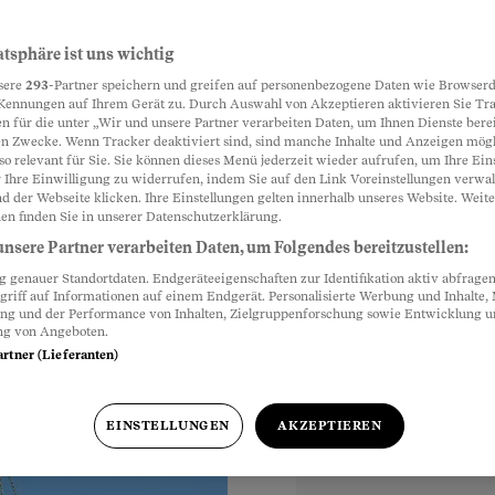
atsphäre ist uns wichtig
Partnerinhalte
sere
293
-Partner speichern und greifen auf personenbezogene Daten wie Browserd
turz Hunderte von
Kennungen auf Ihrem Gerät zu. Durch Auswahl von Akzeptieren aktivieren Sie Tr
n für die unter „Wir und unsere Partner verarbeiten Daten, um Ihnen Dienste berei
als ist noch immer
n Zwecke. Wenn Tracker deaktiviert sind, sind manche Inhalte und Anzeigen mög
neuen Katastrophe.
so relevant für Sie. Sie können dieses Menü jederzeit wieder aufrufen, um Ihre Ein
 Ihre Einwilligung zu widerrufen, indem Sie auf den Link Voreinstellungen verwa
d der Webseite klicken. Ihre Einstellungen gelten innerhalb unseres Website. Weite
en finden Sie in unserer Datenschutzerklärung.
nsere Partner verarbeiten Daten, um Folgendes bereitzustellen:
genauer Standortdaten. Endgeräteeigenschaften zur Identifikation aktiv abfragen
griff auf Informationen auf einem Endgerät. Personalisierte Werbung und Inhalte
ung und der Performance von Inhalten, Zielgruppenforschung sowie Entwicklung 
ng von Angeboten.
artner (Lieferanten)
EINSTELLUNGEN
AKZEPTIEREN