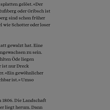
splatten gelöst. «Der
Rufiberg oder Gribsch ist
berg sind schon früher
 wie Schotter oder loser
att gewalzt hat. Eine
angewachsen zu sein.
hlten Öde liegen
 ist nur Dreck
r. «Ein gewöhnlicher
chbar ist.» Umso
 1806. Die Landschaft
er liegt herum. Dann