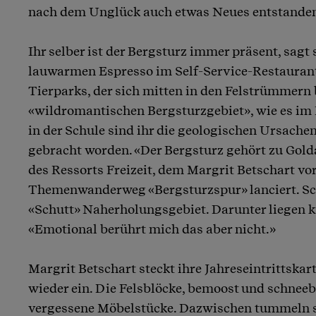
nach dem Unglück auch etwas Neues entstanden 
Ihr selber ist der Bergsturz immer präsent, sagt
lauwarmen Espresso im Self-Service-Restauran
Tierparks, der sich mitten in den Felstrümmern 
«wildromantischen Bergsturzgebiet», wie es im 
in der Schule sind ihr die geologischen Ursache
gebracht worden. «Der Bergsturz gehört zu Gol
des Ressorts Freizeit, dem Margrit Betschart vor
Themenwanderweg «Bergsturzspur» lanciert. Schl
«Schutt» Naherholungsgebiet. Darunter liegen k
«Emotional berührt mich das aber nicht.»
Margrit Betschart steckt ihre Jahreseintrittskar
wieder ein. Die Felsblöcke, bemoost und schneeb
vergessene Möbelstücke. Dazwischen tummeln s