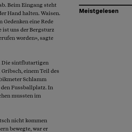
 ab. Beim Eingang steht
Meistgelesen
der Hand halten. Waisen.
um Gedenken eine Rede
 ist uns der Bergsturz
erufen worden», sagte
 Die sintflutartigen
 Gribsch, einem Teil des
Kubikmeter Schlamm
 den Fussballplatz. In
schen mussten im
utsch nicht kommen
ern bewegte, war er