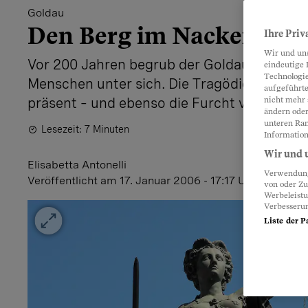
Goldau
Den Berg im Nacken
Ihre Priv
Wir und un
Vor 200 Jahren begrub der Goldauer Bergs
eindeutige 
Technologie
Menschen unter sich. Die Tragödie von dam
aufgeführte
präsent – und ebenso die Furcht vor einer 
nicht mehr 
ändern oder
unteren Ran
Lesezeit: 7 Minuten
Information
Wir und u
Elisabetta Antonelli
Verwendung 
Veröffentlicht
am 17. Januar 2006 - 17:17 Uhr
von oder Zu
Werbeleist
Verbesseru
Liste der P