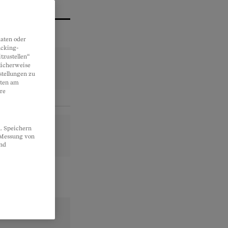
aten oder
acking-
tzustellen“
licherweise
stellungen zu
lten am
re
. Speichern
, Messung von
und