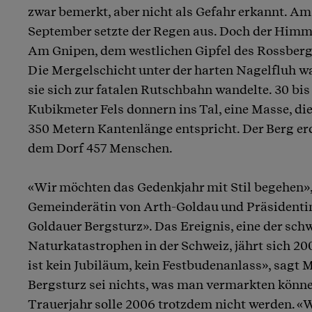
zwar bemerkt, aber nicht als Gefahr erkannt. Am
September setzte der Regen aus. Doch der Himmel
Am Gnipen, dem westlichen Gipfel des Rossbergs,
Die Mergelschicht unter der harten Nagelfluh wa
sie sich zur fatalen Rutschbahn wandelte. 30 bis
Kubikmeter Fels donnern ins Tal, eine Masse, di
350 Metern Kantenlänge entspricht. Der Berg er
dem Dorf 457 Menschen.
«Wir möchten das Gedenkjahr mit Stil begehen»,
Gemeinderätin von Arth-Goldau und Präsidenti
Goldauer Bergsturz». Das Ereignis, eine der sch
Naturkatastrophen in der Schweiz, jährt sich 20
ist kein Jubiläum, kein Festbudenanlass», sagt M
Bergsturz sei nichts, was man vermarkten könne,
Trauerjahr solle 2006 trotzdem nicht werden. «W