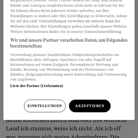
aufgeführten Zwecke. Wenn Tracker deaktiviert sind, sind manche
Inhalte und Anzeigen möglicherweise nicht mehr so relevant für Sie.
Sie können dieses Menü jederzeit wieder aufrufen, um Ihre
Einstellungen zu ändern oder Ihre Einwilligung zu widerrufen, indem
Sie auf den Link Voreinstellungen verwalten am unteren Rand der
Webseite klicken. Ihre Einstellungen gelten innerhalb unseres Website.
Weitere Informationen finden Sie in unserer Datenschutzerklärung.
Wir und unsere Partner verarbeiten Daten, um Folgendes
bereitzustellen:
Verwendung genauer Standortdaten. Endgeräteeigenschaften zur
Schliesslich war ich dann doch bereit, darüber
Identifikation aktiv abfragen. Speichern von oder Zugriff auf
Informationen auf einem Endgerät. Personalisierte Werbung und
zu sprechen. Mit meiner Frau habe ich nur
Inhalte, Messung von Werbeleistung und der Performance von
einmal über die Vorfälle in meiner Kindheit
Inhalten, Zielgruppenforschung sowie Entwicklung und Verbesserung
von Angeboten.
geredet, ohne Details.
Liste der Partner (Lieferanten)
Ich bin direkt nach meiner Geburt von einer
EINSTELLUNGEN
AKZEPTIEREN
Familie in Frankreich adoptiert worden. Wer
meine leiblichen Eltern sind oder aus welchem
Land ich stamme, weiss ich nicht. Als ich elf
war, trennten sich meine Adoptiveltern. Die