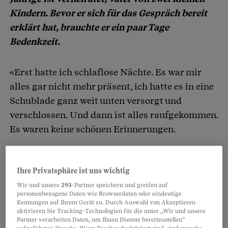
Kindern. Bevor er sich für das Gespräch bereit
erklärt hat, brauchte er ein paar Tage
Bedenkzeit.
«Erst hatte ich schlaflose Nächte. Es war mir
alles gar nicht mehr präsent, ich hatte es in eine
Schublade ganz weit unten versorgt und
verschlossen. Und dann ist alles raufgekommen.
Es waren keine schönen Erinnerungen.
Partnerinhalte
Ihre Privatsphäre ist uns wichtig
Wir und unsere
293
-Partner speichern und greifen auf
personenbezogene Daten wie Browserdaten oder eindeutige
Kennungen auf Ihrem Gerät zu. Durch Auswahl von Akzeptieren
aktivieren Sie Tracking-Technologien für die unter „Wir und unsere
Partner verarbeiten Daten, um Ihnen Dienste bereitzustellen“